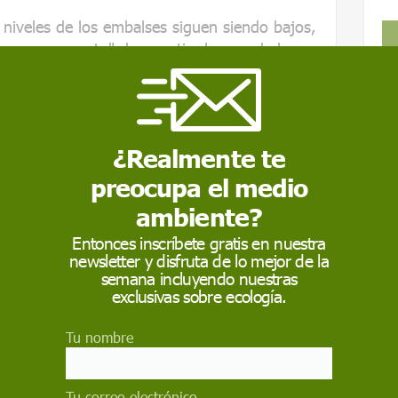
 niveles de los embalses siguen siendo bajos,
no es momento" de revertir algunas de las
e aplican.
 como fuente preferida de Google
 forma gratuita.
¿Realmente te
ACTIVAR AHORA
preocupa el medio
ambiente?
Entonces inscríbete gratis en nuestra
UA
MEDIO AMBIENTE EN CATALUÑA
newsletter y disfruta de lo mejor de la
semana incluyendo nuestras
exclusivas sobre ecología.
Tu nombre
Tu correo electrónico