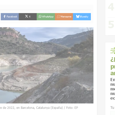
Facebook
X
WhatsApp
Meneame
Bluesky
¿
p
a
En
nu
me
nu
ec
Tu
re de 2022, en Barcelona, Catalunya (España) / Foto: EP