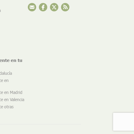
n
ente en tu
dalucía
te en
te en Madrid
e en Valencia
e otras