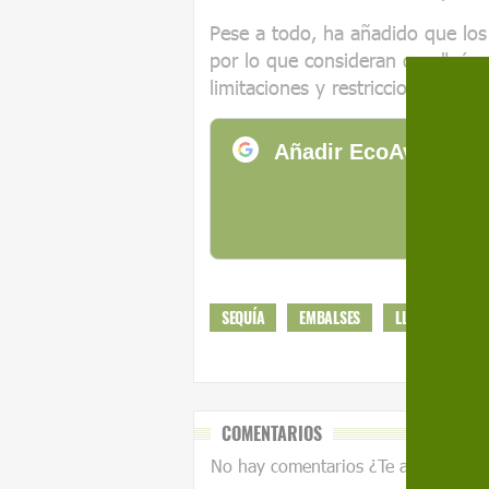
Pese a todo, ha añadido que los
por lo que consideran que "aún 
limitaciones y restricciones que s
Añadir EcoAvant.com
de
SEQUÍA
EMBALSES
LLUVIA
AG
COMENTARIOS
No hay comentarios ¿Te animas?