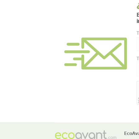
E
T
T
EcoAv