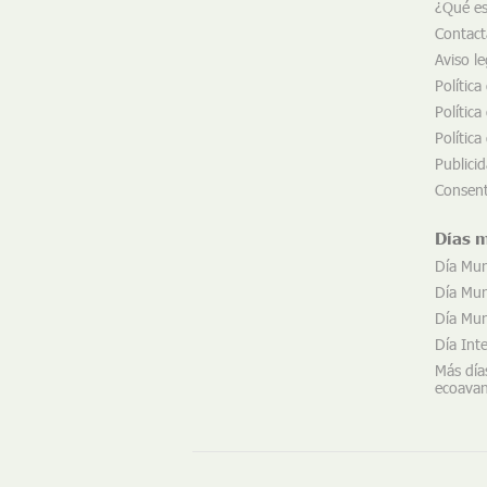
¿Qué e
Contact
Aviso le
Política
Política
Política
Publici
Consent
Días 
Día Mun
Día Mund
Día Mund
Día Int
Más día
ecoava