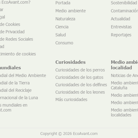
s EcoAvant.com?
Portada
Sostenibilidad
ar
Medio ambiente
Contaminació
gal
Naturaleza
Actualidad
 de Cookies
Ciencia
Entrevistas
 de Privacidad
Salud
Reportajes
 de Redes Sociales
Consumo
dad
imiento de cookies
Curiosidades
Medio ambi
mundiales
localidad
Curiosidades de los perros
dial del Medio Ambiente
Noticias de An
Curiosidades de los gatos
ial de la Tierra
Medio ambien
Curiosidades de los delfines
Cataluña
ial del Reciclaje
Curiosidades de los leones
Medio ambien
ernacional de la Luna
Más curiosidades
Medio ambient
s mundiales en
nt.com
Medio ambient
localidades
Copyright © 2026
EcoAvant.com