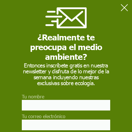
Home
Medio Ambiente
Greenpeace pide al TS anular sentencia del Algarrobico: deja el
derribo al arbitrio del ayuntamiento
¿Realmente te
preocupa el medio
MEDIO AMBIENTE
ambiente?
Greenpeace pide al TS
Entonces inscríbete gratis en nuestra
newsletter y disfruta de lo mejor de la
anular sentencia del
semana incluyendo nuestras
Algarrobico: deja el
exclusivas sobre ecología.
derribo al arbitrio del
Tu nombre
ayuntamiento
Tu correo electrónico
Considera que "supeditar" su demolición "a que
el ayuntamiento revise de oficio la licencia"