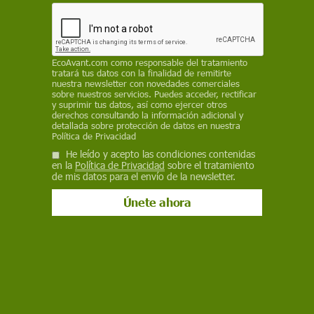
supone "impedirlo" al dejarlo "al arbitrio" del
consistorio, que se "niega a ejecutar todas" las
resoluciones judiciales sobre la edificación
EP
EcoAvant.com
como responsable del tratamiento
tratará tus datos con la finalidad de remitirte
nuestra newsletter con novedades comerciales
18 de enero de 2023
sobre nuestros servicios. Puedes acceder, rectificar
y suprimir tus datos, así como ejercer otros
derechos consultando la información adicional y
Facebook
X
WhatsApp
Meneame
Seguir en
detallada sobre protección de datos en nuestra
Política de Privacidad
Bluesky
He leído y acepto las condiciones contenidas
en la
Política de Privacidad
sobre el tratamiento
de mis datos para el envío de la newsletter.
Hotel en El Algarrobico, en Carboneras, en el parque natural de Cabo
de Gata-Níjar / Foto: Greenpeace