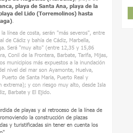
anca, playa de Santa Ana, playa de la
laya del Lido (Torremolinos) hasta
laga)
.
la línea de costa, serán "más severos", entre
ral de Cádiz y bahía de Cádiz, Marbella,
ga. Será "muy alto" (entre 12,35 y 15,86
a, Conil de la Frontera, Barbate, Tarifa, Mijas,
os municipios más expuestos a la inundación
el nivel del mar son Ayamonte, Huelva,
Puerto de Santa María, Puerto Real y
ón extrema); y con riesgo muy alto, desde Isla
iz, Barbate y El Ejido.
rdida de playas y al retroceso de la línea de
promoviendo la construcción de plazas
as y turistificadas sin tener en cuenta los
o"