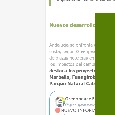
Nuevos desarrollos turíst
Andalucía se enfrenta a la pérdid
costa, según Greenpeace, porqu
de plazas hoteleras en zonas ya 
los impactos del cambio climático
destaca los proyectos en Cád
Marbella, Fuengirola, Estepo
Parque Natural Cabo de Gat