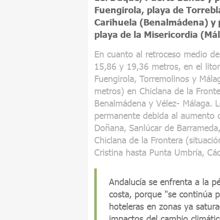
Fuengirola, playa de Torrebl
Carihuela (Benalmádena) y p
playa de la Misericordia (Má
En cuanto al retroceso medio de 
15,86 y 19,36 metros, en el lito
Fuengirola, Torremolinos y Mála
metros) en Chiclana de la Fronter
Benalmádena y Vélez- Málaga. L
permanente debida al aumento d
Doñana, Sanlúcar de Barrameda, 
Chiclana de la Frontera (situaci
Cristina hasta Punta Umbría, Cád
Andalucía se enfrenta a la pé
costa, porque "se continúa 
hoteleras en zonas ya saturad
impactos del cambio climátic