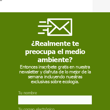
icos
¿Realmente te
a de playas y al retroceso de la línea de
e "se continúa promoviendo la construcción
preocupa el medio
saturadas y turistificadas sin tener en cuenta
ambiente?
". Sobre los nuevos desarrollos turísticos,
Entonces inscríbete gratis en nuestra
iz, Conil, Tarifa, Chipiona, Málaga,
newsletter y disfruta de lo mejor de la
na, La Herradura, Salobreña, Motril y el
semana incluyendo nuestras
a-Níjar
.
exclusivas sobre ecología.
Tu nombre
Tu correo electrónico