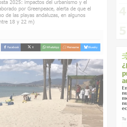
costa 2025: impactos del urbanismo y el
elaborado por Greenpeace, alerta de que el
ho de las playas andaluzas, en algunos
ntre 18 y 22 m)
Facebook
X
WhatsApp
Meneame
Bluesky
¿
p
a
En
nu
me
nu
ec
Tu