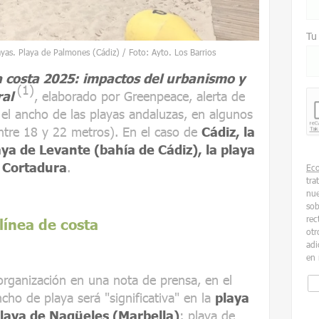
Tu
ayas. Playa de Palmones (Cádiz) / Foto: Ayto. Los Barrios
a costa 2025: impactos del urbanismo y
(1)
ral
, elaborado por Greenpeace, alerta de
 el ancho de las playas andaluzas, en algunos
ntre 18 y 22 metros). En el caso de
Cádiz, la
aya de Levante (bahía de Cádiz), la playa
la Cortadura
.
Ec
tra
nue
sob
rec
línea de costa
otr
adi
en 
 organización en una nota de prensa, en el
cho de playa será "significativa" en la
playa
laya de Nagüeles (Marbella)
; playa de