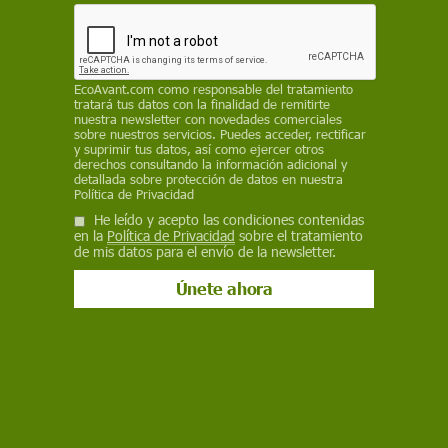
REDACCIÓN / EP
15 de enero de 2024
Facebook
X
WhatsApp
Meneame
Seguir en
EcoAvant.com
como responsable del tratamiento
tratará tus datos con la finalidad de remitirte
Bluesky
nuestra newsletter con novedades comerciales
sobre nuestros servicios. Puedes acceder, rectificar
y suprimir tus datos, así como ejercer otros
derechos consultando la información adicional y
detallada sobre protección de datos en nuestra
Política de Privacidad
He leído y acepto las condiciones contenidas
en la
Política de Privacidad
sobre el tratamiento
de mis datos para el envío de la newsletter.
Incremento de temperaturas en los últimos 170 años / Imagen: OMM
La
Organización Meteorológica Mundial
avisa que 2024 podría ser aún más caluroso que
2023, dado que el evento de
El Niño
suele tener