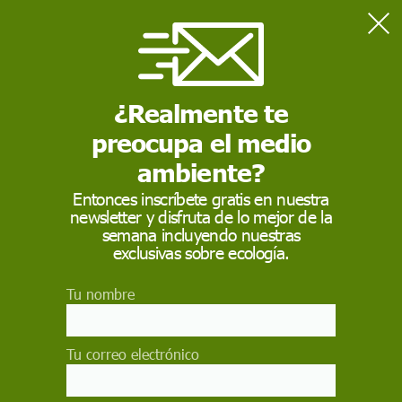
Home
Medio Ambiente
2024 puede batir el calor récord de 2023 por El Niño
¿Realmente te
preocupa el medio
MEDIO AMBIENTE
ambiente?
2024 puede batir el
Entonces inscríbete gratis en nuestra
calor récord de 2023
newsletter y disfruta de lo mejor de la
semana incluyendo nuestras
por El Niño
exclusivas sobre ecología.
"El cambio climático es el mayor desafío al que
Tu nombre
se enfrenta la humanidad. Nos está afectando a
todos, especialmente a los más vulnerables Ya
estamos tomando medidas, pero tenemos que
Tu correo electrónico
hacer más y tenemos que hacerlo rápidamente"