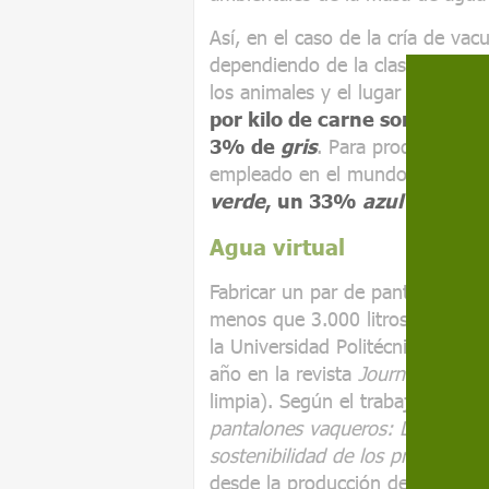
Así, en el caso de la cría de vac
dependiendo de la clase de expl
los animales y el lugar donde s
por kilo de carne son en u
3% de
gris
. Para producir
una
empleado en el mundo,
las pr
verde
, un 33%
azul
y un 1
Agua virtual
Fabricar un par de pantalones 
menos que 3.000 litros de agua,
la Universidad Politécnica de M
año en la revista
Journal of Clea
limpia). Según el trabajo
Una eva
pantalones vaqueros: La influenci
sostenibilidad de los productos
desde la producción de la materi