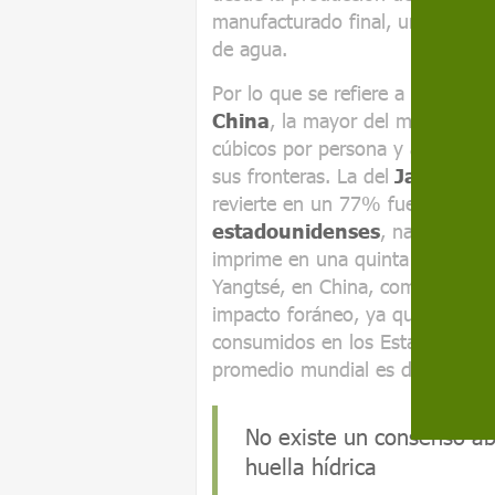
manufacturado final, un pantalón
de agua.
Por lo que se refiere a los
cons
China
, la mayor del mundo en 
cúbicos por persona y año, aun
sus fronteras. La del
Japón
, de
revierte en un 77% fuera del arch
estadounidenses
, nada menos
imprime en una quinta parte fuer
Yangtsé, en China, como el lugar
impacto foráneo, ya que de allí
consumidos en los Estados Unid
promedio mundial es de 1.385 m
No existe un consenso ab
huella hídrica