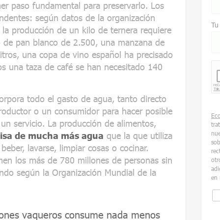
mer paso fundamental para preservarlo. Los
ndentes: según datos de la organización
Tu
la producción de un kilo de ternera requiere
lo de pan blanco de 2.500, una manzana de
tros, una copa de vino español ha precisado
os una taza de café se han necesitado 140
ncorpora todo el gasto de agua, tanto directo
productor o un consumidor para hacer posible
Ec
 un servicio. La producción de alimentos,
tra
nue
cisa de mucha más agua
que la que utiliza
sob
eber, lavarse, limpiar cosas o cocinar.
rec
men los más de 780 millones de personas sin
otr
adi
ndo según la Organización Mundial de la
en 
alones vaqueros consume nada menos