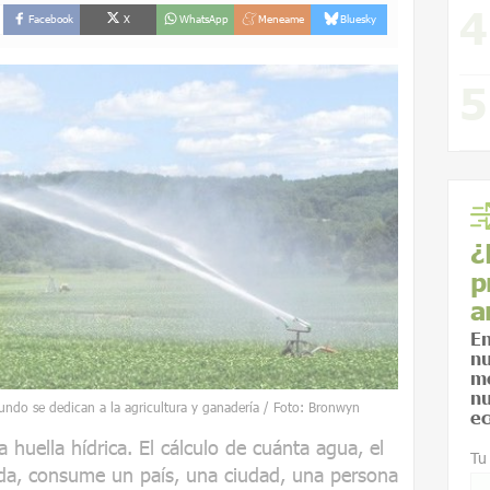
Facebook
X
WhatsApp
Meneame
Bluesky
¿
p
a
En
nu
me
nu
mundo se dedican a la agricultura y ganadería / Foto: Bronwyn
ec
a huella hídrica. El cálculo de cuánta agua, el
Tu
ida, consume un país, una ciudad, una persona