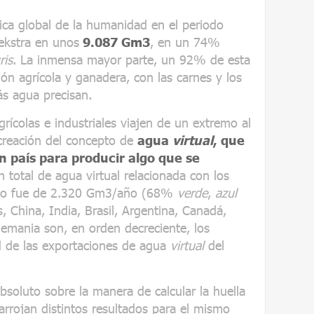
ica global de la humanidad en el periodo
ekstra en unos
9.087 Gm3
, en un 74%
ris
. La inmensa mayor parte, un 92% de esta
ón agrícola y ganadera, con las carnes y los
s agua precisan.
rícolas e industriales viajen de un extremo al
creación del concepto de
agua
virtual
, que
n país para producir algo que se
n total de agua virtual relacionada con los
rcio fue de 2.320 Gm3/año (68%
verde
,
azul
, China, India, Brasil, Argentina, Canadá,
Alemania son, en orden decreciente, los
d de las exportaciones de agua
virtual
del
soluto sobre la manera de calcular la huella
 arrojan distintos resultados para el mismo