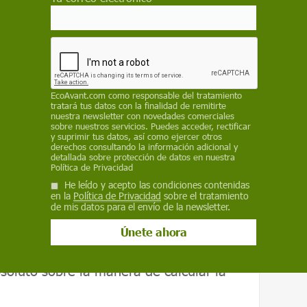
 tejano precisa de entre 2.130 y 3.078 litros
umos nacionales
, la huella hídrica de
términos absolutos, alcanza los 1.070 metros
que un 10% de la misma se registra fuera de
EcoAvant.com
como responsable del tratamiento
tratará tus datos con la finalidad de remitirte
 1.360 metros cúbicos per cápita anuales,
nuestra newsletter con novedades comerciales
ipiélago, y la huella de los
sobre nuestros servicios. Puedes acceder, rectificar
y suprimir tus datos, así como ejercer otros
 que de 2.840 metros cúbicos por cabeza, se
derechos consultando la información adicional y
detallada sobre protección de datos en nuestra
a de su territorio nacional, con la cuenca del
Política de Privacidad
 donde se registra la mayor parte de este
He leído y acepto las condiciones contenidas
 proceden grandes cantidades de productos
en la
Política de Privacidad
sobre el tratamiento
de mis datos para el envío de la newsletter.
os. En la
India
, es de 1.089, cuando el
etros cúbicos.
soluto sobre la manera de calcular la