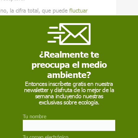
uno, la cifra total, que puede
fluctuar
otación, la alimentación que se proporcione a
e ubique,
los más de 15.000 litros de agua
n 93% de
agua verde
, un 4% de
azul
y un
 pieza de algodón
, el tejido natural más
oporciones medias son de un 54% de
¿Realmente te
3%
gris
.
preocupa el medio
ambiente?
vaqueros en España puede consumir nada
Entonces inscríbete gratis en nuestra
newsletter y disfruta de lo mejor de la
 según calculó un grupo de investigadores de
semana incluyendo nuestras
adrid (UPM) en un estudio publicado hace un
exclusivas sobre ecología.
ner Production
(Revista de producción más
luación de la huella hídrica de unos
Tu nombre
a de las políticas agrícolas en la
 de consumo
, analizando el consumo de agua
a prima, el algodón, hasta el producto
Tu correo electrónico