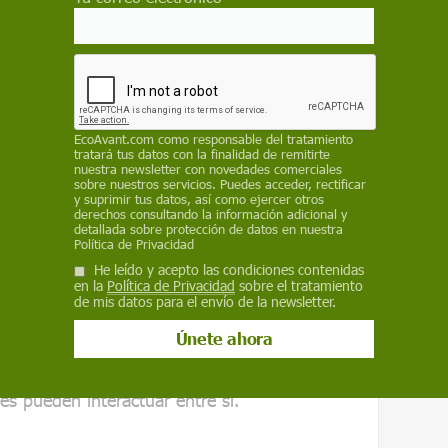
es endocrinas
”.
?” se pregunta públicamente André Cicolella ,
d Ambiental
. Para este toxicólogo, los criterios
soletos: “
Los análisis bacteriológicos ya
ero problema hoy es la contaminación del agua
EcoAvant.com
como responsable del tratamiento
ma.
tratará tus datos con la finalidad de remitirte
nuestra newsletter con novedades comerciales
étodos de análisis que se utilizan son
sobre nuestros servicios. Puedes acceder, rectificar
y suprimir tus datos, así como ejercer otros
mbiar los parámetros de la toxicidad del agua.
derechos consultando la información adicional y
detallada sobre protección de datos en nuestra
e debido a que se trata sólo de trazas
Política de Privacidad
ero
la acción hormonal de las SAE puede
He leído y acepto las condiciones contenidas
muy bajas
.
en la
Política de Privacidad
sobre el tratamiento
de mis datos para el envío de la newsletter.
 sería igualmente ineficaz, ya que no tendría
Por ejemplo, el informe de Anses tenía en
tras que
se han encontrado más de 160
es pueden interactuar entre sí.