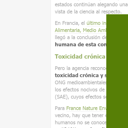
estados continúan alegando una
vista de la ciencia al respecto.
En Francia, el
último informe de 
Alimentaria, Medio Ambiente y T
llegó a la conclusión de que, ef
humana de esta contaminaci
Toxicidad crónica
Pero la agencia reconoce
una fa
toxicidad crónica y su corre
ONG medioambientales. Éstas so
los efectos nocivos de los fárma
(SAE), cuyos efectos son acumul
Para
France Nature Environneme
vecino, hay que tener en conside
humanos no se conocen, pero h