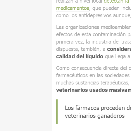
realizan a nivel local
detectan la
medicamentos
, que pueden inclu
como los antidepresivos aunque,
Las organizaciones medioambien
efectos de esta contaminación p
primera vez, la industria del tra
dispuesta, también, a
consider
calidad del líquido
que llega a
Como consecuencia directa del
farmacéuticos en las sociedades 
muchas sustancias terapéuticas,
veterinarios usados masivam
Los fármacos proceden d
veterinarios ganaderos