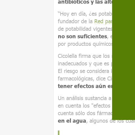
antibióticos y las alteracion
“Hoy en día, ¿es potable el agua
fundador de la
Red para la Salu
de potabilidad vigentes están ob
no son suficientes
, el verdad
por productos químicos”, procla
Cicolella firma que los mismos m
inadecuados y que es preciso ca
El riesgo se considera irrelevant
farmacológicas, dice Cicolella, p
tener efectos aún en dosis 
Un análisis sustancia a sustancia
en cuenta los "efectos cóctel". 
cuenta sólo dos fármacos, mien
en el agua
, algunos de los cual