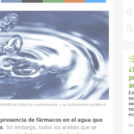
¿
p
a
En
nu
me
o identifican todos los contaminantes, y es dudosamente potable el
nu
ec
a presencia de fármacos en el agua que
Tu
as
. Sin embargo, todos los análisis que se