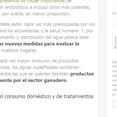
 presencia de trazas importantes de
ir antibióticos e incluso otros más potentes,
 por suerte, en menor proporción.
Tu
tales están cada vez más preocupadas por los
ara los ecosistemas y la salud humana. Y, por
tamiento y distribución del agua parece estar
ar nuevas medidas para evaluar la
 nuestros hogares.
 cada vez mayor consumo de productos
Ec
ricas, las aguas superficiales contienen
tra
nue
 entre las que se cuentan también
productos
sob
ente por el sector ganadero
.
rec
otr
adi
en 
el consumo doméstico y de tratamientos