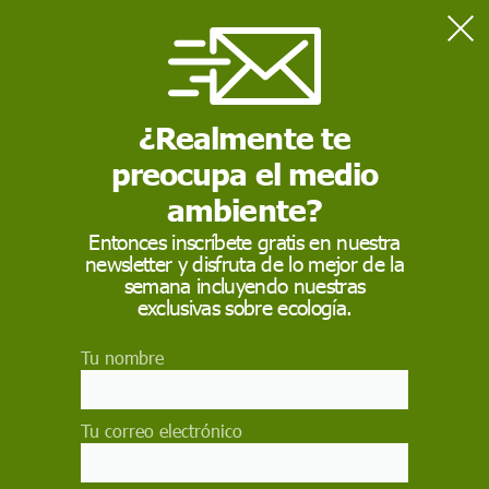
Home
En profundidad
El mundo 1,5 grados más caliente
¿Realmente te
preocupa el medio
EN PROFUNDIDAD
ambiente?
El mundo 1,5 grados
Entonces inscríbete gratis en nuestra
más caliente
newsletter y disfruta de lo mejor de la
semana incluyendo nuestras
exclusivas sobre ecología.
Diversas investigaciones tratan de prever los
efectos del calentamiento global tanto si éste se
limita a grado y medio por encima de los niveles
Tu nombre
preindustriales como si rebasa esa cifra
PALOMA DOMÍNGUEZ
Tu correo electrónico
6 de julio de 2016