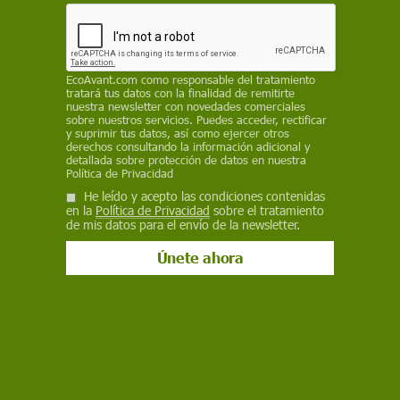
Facebook
X
WhatsApp
Meneame
Seguir en
Bluesky
EcoAvant.com
como responsable del tratamiento
tratará tus datos con la finalidad de remitirte
nuestra newsletter con novedades comerciales
sobre nuestros servicios. Puedes acceder, rectificar
y suprimir tus datos, así como ejercer otros
derechos consultando la información adicional y
detallada sobre protección de datos en nuestra
Política de Privacidad
He leído y acepto las condiciones contenidas
en la
Política de Privacidad
sobre el tratamiento
de mis datos para el envío de la newsletter.
La Estatua de la Libertad de Nueva York podría sufrir un gran deterioro
/ Foto: WPPilot - Wikipedia
La ciencia lo ha establecido sin lugar a dudas:
nos encontramos ya 1 grado centígrado de
media por encima de la temperatura de los
niveles preindustriales y
el pasado mes de
febrero se llegó a 1,5 grados
. Pero, ¿qué