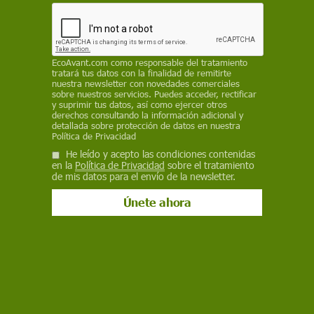
que supone "una amenaza para toda Europa y
para la propia Rusia"
EcoAvant.com
como responsable del tratamiento
10 de marzo de 2022
tratará tus datos con la finalidad de remitirte
nuestra newsletter con novedades comerciales
sobre nuestros servicios. Puedes acceder, rectificar
Facebook
X
WhatsApp
Meneame
Seguir en
y suprimir tus datos, así como ejercer otros
derechos consultando la información adicional y
Bluesky
detallada sobre protección de datos en nuestra
Política de Privacidad
He leído y acepto las condiciones contenidas
en la
Política de Privacidad
sobre el tratamiento
de mis datos para el envío de la newsletter.
Tienda de recuerdos en la zona de exclusión de Chernóbil / Foto:
Archivo - EP