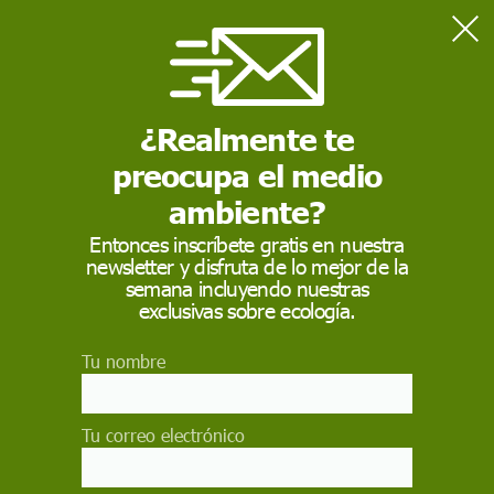
Home
Contaminación
Ucrania alerta que la situación en Chernóbil es "muy peligrosa"
y supone "una amenaza"
¿Realmente te
preocupa el medio
CONTAMINACIÓN
ambiente?
Ucrania alerta que la
Entonces inscríbete gratis en nuestra
newsletter y disfruta de lo mejor de la
situación en Chernóbil
semana incluyendo nuestras
es "muy peligrosa" y
exclusivas sobre ecología.
supone "una amenaza"
Tu nombre
Las autoridades de Ucrania advierten de que la
situación en la central nuclear de Chernóbil,
Tu correo electrónico
tomada por las fuerzas rusas y desconectada de
la red eléctrica, "es muy peligrosa" y ha afirmado