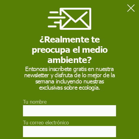
Home
Contaminación
El tabaco destroza los pulmones, pero también el
medio ambiente
¿Realmente te
preocupa el medio
CONTAMINACIÓN
ambiente?
El tabaco destroza los
Entonces inscríbete gratis en nuestra
newsletter y disfruta de lo mejor de la
pulmones, pero
semana incluyendo nuestras
también el
exclusivas sobre ecología.
medio ambiente
Tu nombre
La producción de tabaco tiene un impacto
directo sobre la deforestación, el
Tu correo electrónico
empobrecimiento y la explotación de grupos
socioeconómicos ya necesitados, la