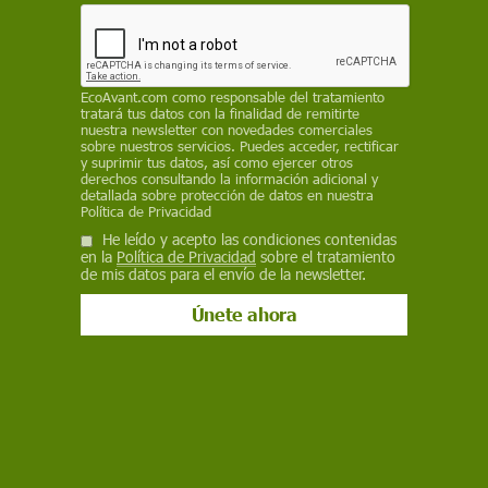
contaminación del agua, el cambio climático, la
gestión de residuos y la explotación infantil en el
trabajo
EcoAvant.com
como responsable del tratamiento
ANTONI BAENA GARCÍA
,
UOC - UNIVERSITAT OBERTA DE CATALUNYA
tratará tus datos con la finalidad de remitirte
/
THE CONVERSATION
nuestra newsletter con novedades comerciales
sobre nuestros servicios. Puedes acceder, rectificar
y suprimir tus datos, así como ejercer otros
22 de mayo de 2023
derechos consultando la información adicional y
detallada sobre protección de datos en nuestra
Política de Privacidad
Facebook
X
WhatsApp
Meneame
Seguir en
He leído y acepto las condiciones contenidas
Bluesky
en la
Política de Privacidad
sobre el tratamiento
de mis datos para el envío de la newsletter.