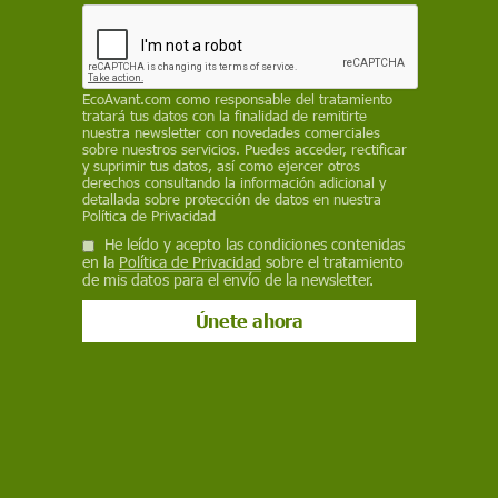
haya animales que se asfixien
EP
EcoAvant.com
como responsable del tratamiento
18 de junio de 2021
tratará tus datos con la finalidad de remitirte
nuestra newsletter con novedades comerciales
Facebook
X
WhatsApp
Meneame
Seguir en
sobre nuestros servicios. Puedes acceder, rectificar
y suprimir tus datos, así como ejercer otros
Bluesky
derechos consultando la información adicional y
detallada sobre protección de datos en nuestra
Política de Privacidad
He leído y acepto las condiciones contenidas
en la
Política de Privacidad
sobre el tratamiento
de mis datos para el envío de la newsletter.
Muchas mascarillas acaban abandonadas en todo tipo de lugares sin
que sean recicladas / Foto: EP
Solo
un tercio de los españoles y