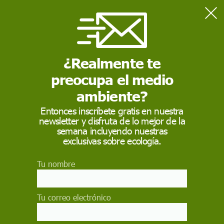
Home
Contaminación
Solo un tercio de la ciudadanía española recicla correctamente
las mascarillas
¿Realmente te
preocupa el medio
CONTAMINACIÓN
ambiente?
Solo un tercio de la
Entonces inscríbete gratis en nuestra
newsletter y disfruta de lo mejor de la
ciudadanía española
semana incluyendo nuestras
recicla correctamente
exclusivas sobre ecología.
las mascarillas
Tu nombre
Las consecuencias de una mala gestión de estos
residuos es la mayor preocupación para
Tu correo electrónico
ciudadanas y ciudadanos ya que pueden
interferir en los ecosistema; por ejemplo, que