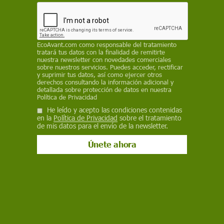
residuos procedentes de las instalaciones
agrícolas colapsadas por la erupción del volcán
EP
EcoAvant.com
como responsable del tratamiento
tratará tus datos con la finalidad de remitirte
3 de octubre de 2022
nuestra newsletter con novedades comerciales
sobre nuestros servicios. Puedes acceder, rectificar
Facebook
X
WhatsApp
Meneame
Seguir en
y suprimir tus datos, así como ejercer otros
derechos consultando la información adicional y
Bluesky
detallada sobre protección de datos en nuestra
Política de Privacidad
He leído y acepto las condiciones contenidas
en la
Política de Privacidad
sobre el tratamiento
de mis datos para el envío de la newsletter.
Contenedores de recogida de residuos de invernaderos colapsados por
el volcán / Foto: Cabildo de La Palma