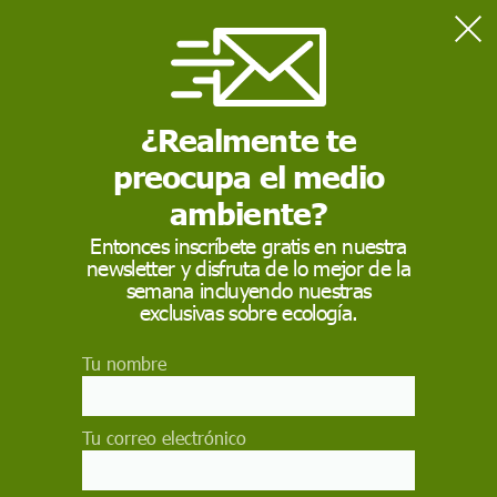
Home
Contaminación
Retiran más de 207 toneladas de residuos de invernaderos
afectados por el volcán de La Palma
¿Realmente te
preocupa el medio
CONTAMINACIÓN
ambiente?
Retiran más de 207
Entonces inscríbete gratis en nuestra
newsletter y disfruta de lo mejor de la
toneladas de residuos
semana incluyendo nuestras
de invernaderos
exclusivas sobre ecología.
afectados por el
Tu nombre
volcán de La Palma
Tu correo electrónico
En enero de 2022, el Cabildo puso en marcha un
servicio de recogida, transporte y gestión de