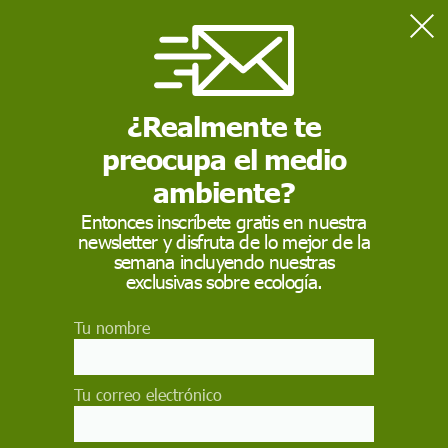
Home
Contaminación
Contaminación del agua por plásticos: causas, impactos y
desafíos
¿Realmente te
preocupa el medio
CONTAMINACIÓN
ambiente?
Contaminación del
Entonces inscríbete gratis en nuestra
newsletter y disfruta de lo mejor de la
agua por plásticos:
semana incluyendo nuestras
causas, impactos y
exclusivas sobre ecología.
desafíos
Tu nombre
La contaminación hídrica por plásticos, desde
macro hasta micro y nanoplásticos, degrada
Tu correo electrónico
ecosistemas acuáticos, afecta la biodiversidad y
la salud humana, y evidencia la urgencia de