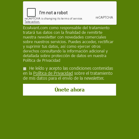
reducir residuos y mejorar su gestión global
ECOAVANT.COM
EcoAvant.com
como responsable del tratamiento
16 de enero de 2026
tratará tus datos con la finalidad de remitirte
nuestra newsletter con novedades comerciales
Facebook
X
WhatsApp
Meneame
Seguir en
sobre nuestros servicios. Puedes acceder, rectificar
y suprimir tus datos, así como ejercer otros
Bluesky
derechos consultando la información adicional y
detallada sobre protección de datos en nuestra
Política de Privacidad
He leído y acepto las condiciones contenidas
en la
Política de Privacidad
sobre el tratamiento
de mis datos para el envío de la newsletter.
Imagen de contaminación del agua por plásticos / Foto: PB
La
contaminación hídrica
por plásticos se