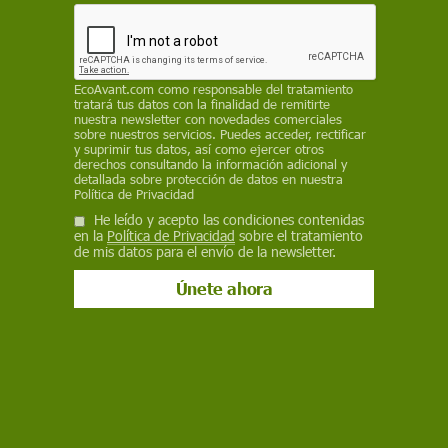
actual
JAVIER YANES
/
SINC
18 de agosto de 2025
EcoAvant.com
como responsable del tratamiento
tratará tus datos con la finalidad de remitirte
nuestra newsletter con novedades comerciales
Facebook
X
WhatsApp
Meneame
Seguir en
sobre nuestros servicios. Puedes acceder, rectificar
y suprimir tus datos, así como ejercer otros
Bluesky
derechos consultando la información adicional y
detallada sobre protección de datos en nuestra
Política de Privacidad
He leído y acepto las condiciones contenidas
en la
Política de Privacidad
sobre el tratamiento
de mis datos para el envío de la newsletter.
Protectores solares. El riesgo de la exposición al sol sin protección se
acumula, sobre todo durante la infancia, y puede causar cánceres de
piel décadas después / Foto: Daniel Capilla-Wikimedia Commons