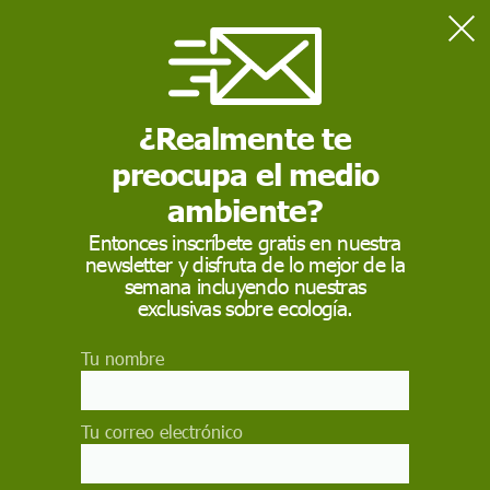
Home
Consumo
Preguntas y respuestas sobre los protectores solares
¿Realmente te
preocupa el medio
CONSUMO
ambiente?
Preguntas y
Entonces inscríbete gratis en nuestra
respuestas sobre los
newsletter y disfruta de lo mejor de la
semana incluyendo nuestras
protectores solares
exclusivas sobre ecología.
Insistir en la necesidad de la protección solar es
Tu nombre
esencial, sobre todo cuando esta precaución
también ha caído en el punto de mira de la plaga
negacionista en redes sociales ¿Qué producto
Tu correo electrónico
conviene utilizar? ¿Son eficaces? ¿Son seguros?
¿Son ecológicos? Esto es lo que dice la ciencia