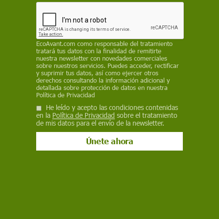
los electrones dentro de los átomos y las
moléculas
REDACCIÓN / EP
EcoAvant.com
como responsable del tratamiento
tratará tus datos con la finalidad de remitirte
3 de octubre de 2023
nuestra newsletter con novedades comerciales
sobre nuestros servicios. Puedes acceder, rectificar
y suprimir tus datos, así como ejercer otros
Facebook
X
WhatsApp
Meneame
Seguir en
derechos consultando la información adicional y
detallada sobre protección de datos en nuestra
Bluesky
Política de Privacidad
He leído y acepto las condiciones contenidas
en la
Política de Privacidad
sobre el tratamiento
de mis datos para el envío de la newsletter.
Ganadores del Nobel de Física 2023 / Imagen: EP