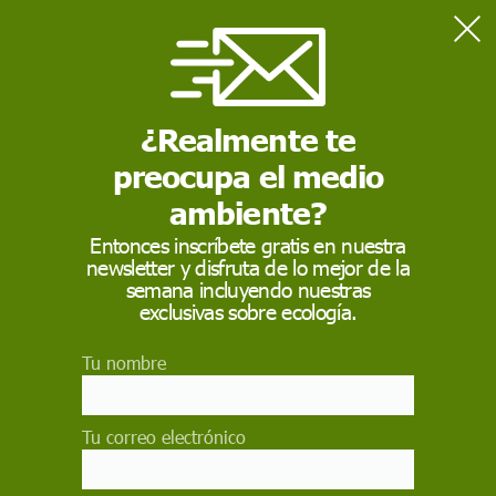
Home
Ciencia
Nobel de Física para los experimentadores con pulsos de luz
ultracortos
¿Realmente te
preocupa el medio
CIENCIA
ambiente?
Nobel de Física para
Entonces inscríbete gratis en nuestra
newsletter y disfruta de lo mejor de la
los experimentadores
semana incluyendo nuestras
con pulsos de luz
exclusivas sobre ecología.
ultracortos
Tu nombre
La Real Academia Sueca concede el Premio
Nobel de Física 2023 a Pierre Agostini, Ferenc
Tu correo electrónico
Krausz y Anne L'Huillier, que han aportado
nuevas herramientas para explorar el mundo de