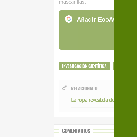
mascarillas.
Añadir EcoAvant.com
de
INVESTIGACIÓN CIENTÍFICA
GRAFENO
RELACIONADO
La ropa revestida de grafeno a
COMENTARIOS