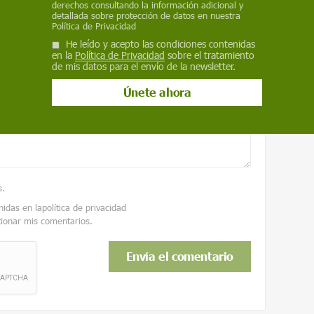
derechos consultando la información adicional y
detallada sobre protección de datos en nuestra
Política de Privacidad
Correo electrónico
He leído y acepto las condiciones contenidas
en la
Política de Privacidad
sobre el tratamiento
de mis datos para el envío de la newsletter.
s
.
nidas en la
política de privacidad
tionar mis comentarios.