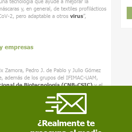
 una tecnología que ayude a mejorar la
scaras y, en general, de textiles profilácticos
CoV-2, pero adaptable a otros
virus
”,
 y empresas
lix Zamora, Pedro J. de Pablo y Julio Gómez
ue, además de los grupos del IFIMAC-UAM,
ional de Biotecnología (CNB-CSIC)
y el
 de la
Universidad de Granada
.
res empresas españolas:
Nanoinnova
 grafeno y derivados;
Non-woven Ibérica
,
o-tejidos, y
Textil Elástico
, dedicada a la
¿Realmente te
os ortopédicos, que es quien producirá las