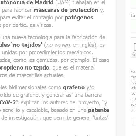
Autónoma de Madrid
(UAM) trabajan en el
 para fabricar
máscaras de protección
y,
Tu
para evitar el contagio por
patógenos
por partículas víricas.
 una nueva tecnología para la fabricación de
iles ‘no-tejidos’
(
no woven
, en inglés), es
as unidas por procedimientos mecánicos,
ladas, como las gamuzas, por ejemplo. El caso
propileno no tejido
, que es el material
Ec
tros de mascarillas actuales.
tra
nue
ales bidimensionales como
grafeno
y/o
sob
rec
xido de grafeno, y generar así una barrera
otr
CoV-2
”, explican los autores del proyecto, “y
adi
o sencillo y escalable, basado en una
patente
en 
e investigación, que permite generar ‘tintas’