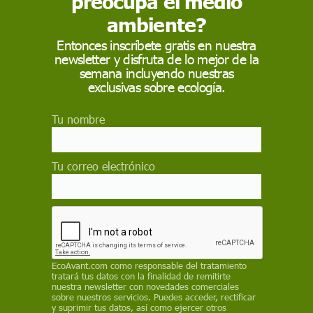
preocupa el medio
ambiente?
 como fuente preferida de Google
Entonces inscríbete gratis en nuestra
newsletter y disfruta de lo mejor de la
 forma gratuita.
semana incluyendo nuestras
exclusivas sobre ecología.
ACTIVAR AHORA
Tu nombre
SARS-COV-2
COVID-19
CORONAVIRUS
Tu correo electrónico
yuda a evitar las picaduras de mosquitos
EcoAvant.com
como responsable del tratamiento
tratará tus datos con la finalidad de remitirte
nuestra newsletter con novedades comerciales
sobre nuestros servicios. Puedes acceder, rectificar
y suprimir tus datos, así como ejercer otros