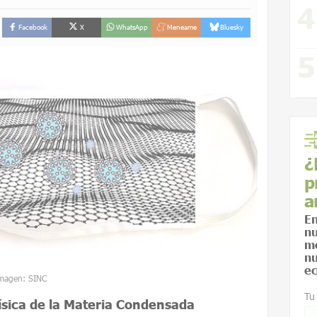
Facebook
X
WhatsApp
Meneame
Bluesky
¿
p
a
En
nu
me
nu
ec
 Imagen: SINC
Tu
ísica de la Materia Condensada