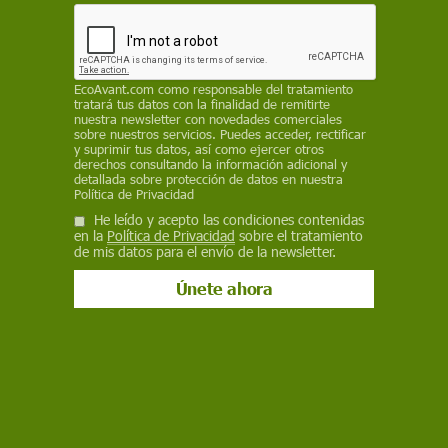
27 de marzo de 2015
Facebook
X
WhatsApp
Meneame
Seguir en
Bluesky
EcoAvant.com
como responsable del tratamiento
tratará tus datos con la finalidad de remitirte
nuestra newsletter con novedades comerciales
sobre nuestros servicios. Puedes acceder, rectificar
y suprimir tus datos, así como ejercer otros
derechos consultando la información adicional y
detallada sobre protección de datos en nuestra
Política de Privacidad
He leído y acepto las condiciones contenidas
en la
Política de Privacidad
sobre el tratamiento
de mis datos para el envío de la newsletter.
La comida debe quedar en segundo plano y no ser una forma de pasar
el tiempo / Foto: MonkeyBusinessImages
¿Quién puede negarse a celebrar el
cumple
de su
pequeño con sus amiguitos? Está claro que es
imposible decirles que no. Pero en la época que
vivimos, dos factores juegan muchas veces en