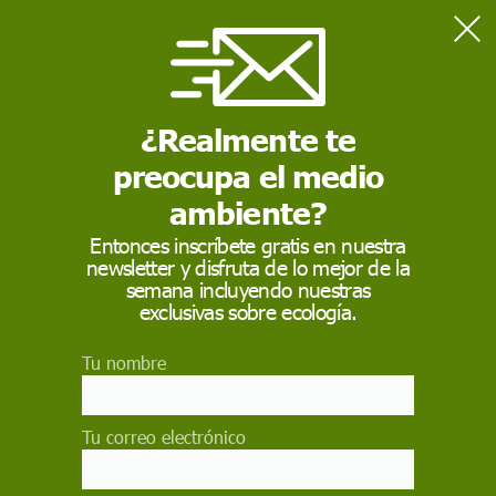
¿Realmente te
Home
Alimentación saludable
Cumpleaños infantiles saludables
preocupa el medio
ambiente?
ALIMENTACIÓN SALUDABLE
Entonces inscríbete gratis en nuestra
Cumpleaños infantiles
newsletter y disfruta de lo mejor de la
semana incluyendo nuestras
saludables
exclusivas sobre ecología.
Las meriendas en casa con los amigos deben ser
Tu nombre
divertidas y nutritivas, y a la vez ayudar a
combatir los riesgos del sobrepeso y la obesidad
Tu correo electrónico
CRISTINA SÁNCHEZ REYES / DIETISTA - NUTRICIONISTA