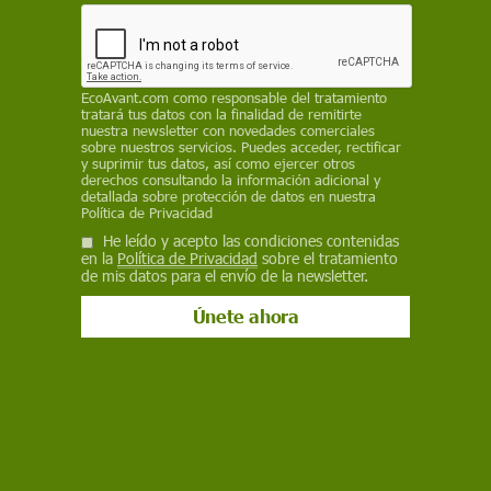
Bluesky
EcoAvant.com
como responsable del tratamiento
tratará tus datos con la finalidad de remitirte
nuestra newsletter con novedades comerciales
sobre nuestros servicios. Puedes acceder, rectificar
y suprimir tus datos, así como ejercer otros
derechos consultando la información adicional y
detallada sobre protección de datos en nuestra
Política de Privacidad
He leído y acepto las condiciones contenidas
en la
Política de Privacidad
sobre el tratamiento
de mis datos para el envío de la newsletter.
Fondo marino repleto de plásticos / Foto: Oceana
La organización de conservación marina
Oceana
ha denunciado el pasado viernes con motivo del
Día Mundial de los Océanos que por cada
plástico
en la superficie marina hay decenas en
las
profundidades del mar
y urge a las
administraciones públicas a frenar la fabricación
de plásticos y poner en marcha sistemas de