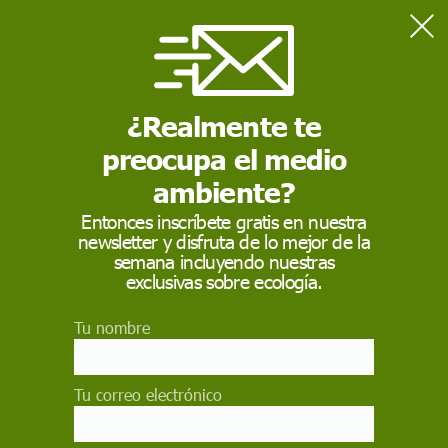
Home
Actualidad
Vertederos plásticos en el fondo oceánico
¿Realmente te
preocupa el medio
ACTUALIDAD
ambiente?
Vertederos plásticos
Entonces inscríbete gratis en nuestra
en el fondo oceánico
newsletter y disfruta de lo mejor de la
semana incluyendo nuestras
exclusivas sobre ecología.
Urgen a tomar medidas y poner en marcha
sistemas de reciclaje efectivos para preservar la
biodiversidad y hábitats en peligro
Tu nombre
EP
Tu correo electrónico
11 de junio de 2018
Facebook
X
WhatsApp
Meneame
Seguir en