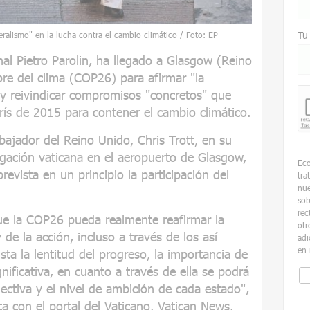
Tu
teralismo" en la lucha contra el cambio climático / Foto: EP
nal Pietro Parolin, ha llegado a Glasgow (Reino
re del clima (COP26) para afirmar "la
" y reivindicar compromisos "concretos" que
ís de 2015 para contener el cambio climático.
ajador del Reino Unido, Chris Trott, en su
egación vaticana en el aeropuerto de Glasgow,
Ec
evista en un principio la participación del
tra
nue
sob
rec
ue la COP26 pueda realmente reafirmar la
otr
 de la acción, incluso a través de los así
adi
en 
sta la lentitud del progreso, la importancia de
nificativa, en cuanto a través de ella se podrá
lectiva y el nivel de ambición de cada estado",
ta con el portal del Vaticano, Vatican News.