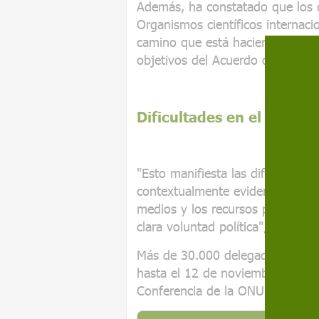
Además, ha constatado que los 
Organismos científicos internaci
camino que está haciendo la com
objetivos del Acuerdo de París.
Dificultades en el cambi
"Esto manifiesta las dificultade
contextualmente evidencia cada
medios y los recursos para dicho
clara voluntad política", ha dicho
Más de 30.000 delegados se reu
hasta el 12 de noviembre en Gla
Conferencia de la ONU sobre el 