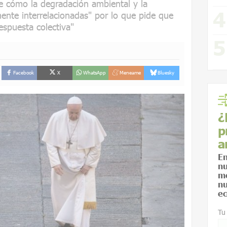
e cómo la degradación ambiental y la
ente interrelacionadas" por lo que pide que
espuesta colectiva"
Facebook
X
WhatsApp
Meneame
Bluesky
¿
p
a
En
nu
me
nu
ec
Tu