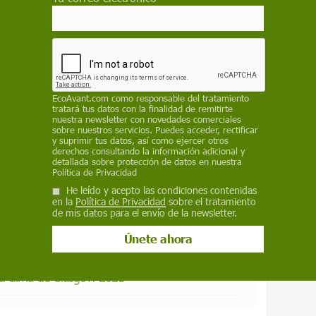
 como fuente preferida de Google
 forma gratuita.
ACTIVAR AHORA
EcoAvant.com
como responsable del tratamiento
tratará tus datos con la finalidad de remitirte
FRANCISCO
EMERGENCIA CLIMÁTICA
nuestra newsletter con novedades comerciales
sobre nuestros servicios. Puedes acceder, rectificar
y suprimir tus datos, así como ejercer otros
derechos consultando la información adicional y
detallada sobre protección de datos en nuestra
Política de Privacidad
He leído y acepto las condiciones contenidas
aces" en la cumbre climática de Glasgow COP26
en la
Política de Privacidad
sobre el tratamiento
de mis datos para el envío de la newsletter.
 a la ciencia y la sociedad en la COP25
l clima de Glasgow 2021