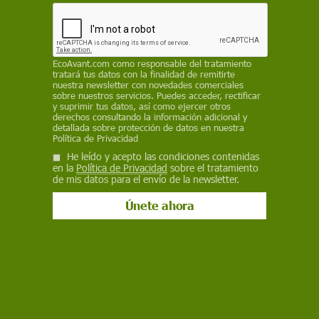
28 de junio de 2022
Facebook
X
WhatsApp
Meneame
Seguir en
EcoAvant.com
como responsable del tratamiento
Bluesky
tratará tus datos con la finalidad de remitirte
nuestra newsletter con novedades comerciales
sobre nuestros servicios. Puedes acceder, rectificar
y suprimir tus datos, así como ejercer otros
derechos consultando la información adicional y
detallada sobre protección de datos en nuestra
Política de Privacidad
He leído y acepto las condiciones contenidas
en la
Política de Privacidad
sobre el tratamiento
de mis datos para el envío de la newsletter.
Una multitud de migrantes detenidos en el suelo tras el intento masivo
de cruzar la valla de Melilla / Foto: AMDH Nador
Todavía horrorizados por la masacre de Nador,
junto a la frontera española y de la Unión
Europea en Melilla, es complejo hacer un análisis