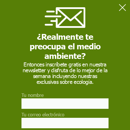
Home
Actualidad
La valla de Melilla: flanco sur y muerte sin derecho
¿Realmente te
preocupa el medio
ACTUALIDAD
ambiente?
La valla de Melilla:
Entonces inscríbete gratis en nuestra
flanco sur y muerte
newsletter y disfruta de lo mejor de la
semana incluyendo nuestras
sin derecho
exclusivas sobre ecología.
Todavía horrorizados por la masacre de Nador,
Tu nombre
junto a la frontera española y de la Unión
Europea en Melilla, es complejo hacer un análisis
obviando el dolor que provocan estas muertes
Tu correo electrónico
MANUEL TORRES AGUILAR
,
UNIVERSIDAD DE CÓRDOBA
/
THE
CONVERSATION