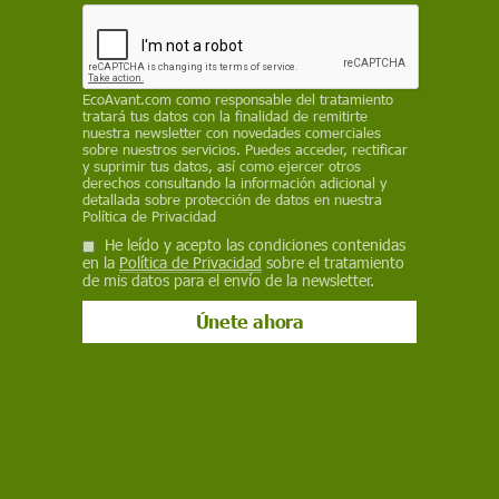
Bluesky
EcoAvant.com
como responsable del tratamiento
tratará tus datos con la finalidad de remitirte
nuestra newsletter con novedades comerciales
sobre nuestros servicios. Puedes acceder, rectificar
y suprimir tus datos, así como ejercer otros
derechos consultando la información adicional y
detallada sobre protección de datos en nuestra
Política de Privacidad
He leído y acepto las condiciones contenidas
en la
Política de Privacidad
sobre el tratamiento
de mis datos para el envío de la newsletter.
Pradera de pastos marinos de posidonia / Foto: Terraferida - EP
Más de 200 científicos, técnicos y especialistas
en temas marinos de 58 centros de
investigación, organizaciones y asociaciones han
apoyado un
manifiesto reclamando la
protección inmediata de la
posidonia
.
Así lo han anunciado Terraferida, GOB, Amics de