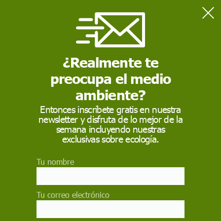
Home
Actualidad
Una declaración para proteger la posidonia
¿Realmente te
preocupa el medio
ACTUALIDAD
ambiente?
Una declaración para
Entonces inscríbete gratis en nuestra
proteger la posidonia
newsletter y disfruta de lo mejor de la
semana incluyendo nuestras
exclusivas sobre ecología.
Más de 200 científicos y especialistas en el mar
apoyan un manifiesto por la protección
inmediata del ecosistema marino
Tu nombre
EP
Tu correo electrónico
13 de abril de 2018
Facebook
X
WhatsApp
Meneame
Seguir en