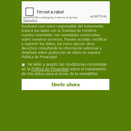
prácticamente estancado pese a los últimos
movimientos registrados en varias regiones del
este del país
EcoAvant.com
como responsable del tratamiento
ECOAVANT.COM
tratará tus datos con la finalidad de remitirte
nuestra newsletter con novedades comerciales
sobre nuestros servicios. Puedes acceder, rectificar
18 de mayo de 2026
y suprimir tus datos, así como ejercer otros
derechos consultando la información adicional y
detallada sobre protección de datos en nuestra
Facebook
X
WhatsApp
Meneame
Seguir en
Política de Privacidad
Bluesky
He leído y acepto las condiciones contenidas
en la
Política de Privacidad
sobre el tratamiento
de mis datos para el envío de la newsletter.
Mapa de la guerra en Ucrania a 18 de mayo de 2026 / Imagen: EA