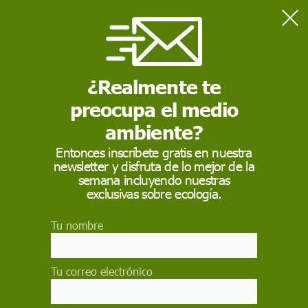
Home
Actualidad
Ucrania intensifica sus ataques sobre Rusia mientras el frente
sigue estancado
¿Realmente te
preocupa el medio
ACTUALIDAD
ambiente?
Ucrania intensifica sus
Entonces inscríbete gratis en nuestra
newsletter y disfruta de lo mejor de la
ataques sobre Rusia
semana incluyendo nuestras
mientras el frente
exclusivas sobre ecología.
sigue estancado
Tu nombre
Tras más de 1.540 días de guerra, Ucrania
incrementa los ataques con drones sobre
Tu correo electrónico
territorio ruso, incluidos objetivos próximos a
Moscú, mientras el frente permanece