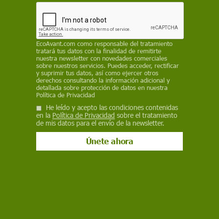
21 de marzo de 2019
Facebook
X
WhatsApp
Meneame
Seguir en
Bluesky
EcoAvant.com
como responsable del tratamiento
tratará tus datos con la finalidad de remitirte
nuestra newsletter con novedades comerciales
sobre nuestros servicios. Puedes acceder, rectificar
y suprimir tus datos, así como ejercer otros
derechos consultando la información adicional y
detallada sobre protección de datos en nuestra
Política de Privacidad
He leído y acepto las condiciones contenidas
en la
Política de Privacidad
sobre el tratamiento
de mis datos para el envío de la newsletter.
Las mayores olas registradas han llegado a superar los 30 metros /
Foto: Wikipedia
Datos a largo plazo de una gran extensión del
océano revelan que los temidas olas gigantes
inesperadas
se producen con menos
frecuencia, pero cada vez son más