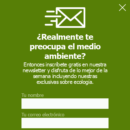
Home
Actualidad
Las olas gigantes inesperadas son cada vez más grandes
¿Realmente te
preocupa el medio
ACTUALIDAD
ambiente?
Las olas gigantes
Entonces inscríbete gratis en nuestra
inesperadas son cada
newsletter y disfruta de lo mejor de la
semana incluyendo nuestras
vez más grandes
exclusivas sobre ecología.
Aunque su frecuencia ha disminuido, su
Tu nombre
virulencia aumenta, y son capaces de hundir
barcos o de arrastrar personas desde tierra al
mar
Tu correo electrónico
EP