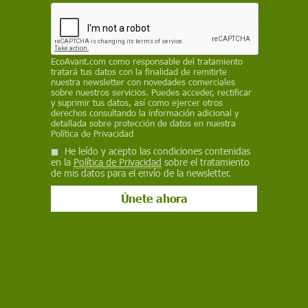
18 de septiembre de 2015
Facebook
X
WhatsApp
Meneame
Seguir en
Bluesky
EcoAvant.com
como responsable del tratamiento
tratará tus datos con la finalidad de remitirte
nuestra newsletter con novedades comerciales
sobre nuestros servicios. Puedes acceder, rectificar
y suprimir tus datos, así como ejercer otros
derechos consultando la información adicional y
detallada sobre protección de datos en nuestra
Política de Privacidad
He leído y acepto las condiciones contenidas
en la
Política de Privacidad
sobre el tratamiento
de mis datos para el envío de la newsletter.
En la localidad de Tordesillas (Valladolid) se lancea y mata a un toro
cada año / Foto: Kike Carbajal
Rompesuelas
ya es historia. El pasado martes,
este toro de seis años y 640 kilogramos de la
ganadería extremeña Hermanos del Conde de la
Corte fue perseguido y lanceado hasta la muerte