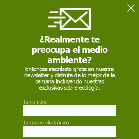
Home
Actualidad
La muerte como espectáculo de los festejos taurinos
¿Realmente te
preocupa el medio
ACTUALIDAD
ambiente?
La muerte como
Entonces inscríbete gratis en nuestra
espectáculo de los
newsletter y disfruta de lo mejor de la
semana incluyendo nuestras
festejos taurinos
exclusivas sobre ecología.
En lo que llevamos de 2015, 13 personas han
Tu nombre
perdido la vida en festejos taurinos, una cifra
récord. Unos 60.000 animales son maltratados
cada año en fiestas populares españolas
Tu correo electrónico
CRISTINA FERNÁNDEZ