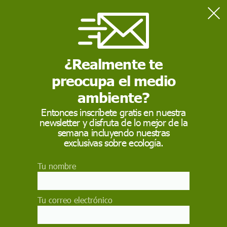
Home
Actualidad
La Eurocámara respalda aplazar las nuevas normas de
etiquetado de productos químicos hasta 2028
¿Realmente te
preocupa el medio
ACTUALIDAD
ambiente?
La Eurocámara
Entonces inscríbete gratis en nuestra
newsletter y disfruta de lo mejor de la
respalda aplazar las
semana incluyendo nuestras
nuevas normas de
exclusivas sobre ecología.
etiquetado de
Tu nombre
productos químicos
hasta 2028
Tu correo electrónico