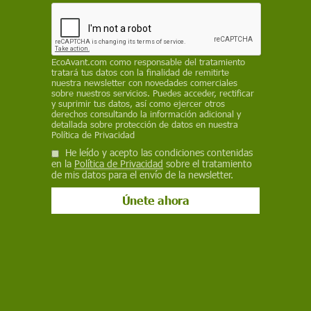
Ciencia
¿Dónde están las mujeres (científicas)
EcoAvant.com
como responsable del tratamiento
en las noticias?
tratará tus datos con la finalidad de remitirte
nuestra newsletter con novedades comerciales
sobre nuestros servicios. Puedes acceder, rectificar
Las mujeres lideran casi el 40% de la investigación en España,
y suprimir tus datos, así como ejercer otros
pero su voz es invisible en los medios. Descubre cómo esta
derechos consultando la información adicional y
brecha afecta la percepción de la ciencia y el futuro de las
detallada sobre protección de datos en nuestra
Política de Privacidad
niñas
He leído y acepto las condiciones contenidas
en la
Política de Privacidad
sobre el tratamiento
de mis datos para el envío de la newsletter.
Ciencia