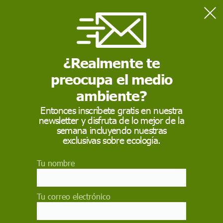
Home
Mujeres en la ciencia
¿Realmente te
MUJERES EN LA CIENCIA
preocupa el medio
Mujeres en la ciencia. Las
mujeres
han contribuido
notablemente a la
ciencia
desde sus inicios. El estudio
ambiente?
histórico, crítico y sociológico de este hecho se ha
convertido en una disciplina académica en sí misma.
Entonces inscríbete gratis en nuestra
newsletter y disfruta de lo mejor de la
semana incluyendo nuestras
exclusivas sobre ecología.
Tu nombre
Tu correo electrónico