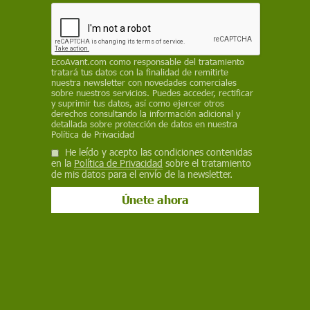
EcoAvant.com
como responsable del tratamiento
Ciencia
tratará tus datos con la finalidad de remitirte
La inestabilidad sísmica en Santorini
nuestra newsletter con novedades comerciales
sobre nuestros servicios. Puedes acceder, rectificar
en 2025 fue provocada por flujo de
y suprimir tus datos, así como ejercer otros
derechos consultando la información adicional y
magma "bombeado"
detallada sobre protección de datos en nuestra
Política de Privacidad
Un estudio internacional revela que los terremotos de Santorini
He leído y acepto las condiciones contenidas
y Amorgos en 2025 fueron provocados por pulsos de magma a
en la
Política de Privacidad
sobre el tratamiento
gran profundidad, no por fallas tectónicas, ofreciendo una base
de mis datos para el envío de la newsletter.
más fiable para predecir erupciones y evaluar riesgos
volcánicos