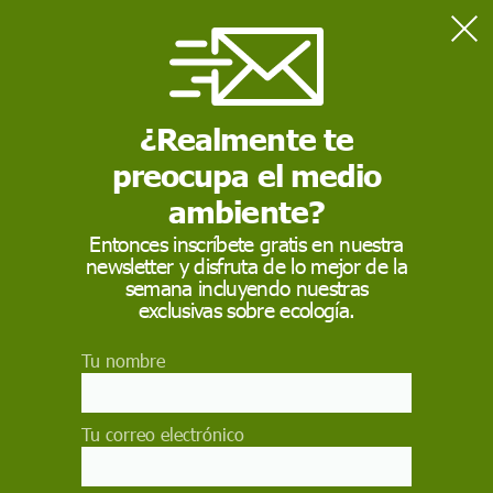
Home
Grecia
¿Realmente te
GRECIA
preocupa el medio
Grecia es un país del sureste de Europa con miles de islas
en los mares Egeo y Jónico. Fue influyente en la
ambiente?
antigüedad y, a menudo, se le llama la "cuna de la
civilización occidental". Atenas, su capital, conserva
Entonces inscríbete gratis en nuestra
monumentos emblemáticos, como la ciudadela de la
newsletter y disfruta de lo mejor de la
Acrópolis del siglo V a. C. con el templo del Partenón
semana incluyendo nuestras
exclusivas sobre ecología.
Tu nombre
Tu correo electrónico