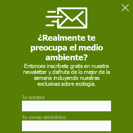
Home
bebidas azucaradas
¿Realmente te
BEBIDAS AZUCARADAS
preocupa el medio
ambiente?
Entonces inscríbete gratis en nuestra
newsletter y disfruta de lo mejor de la
semana incluyendo nuestras
exclusivas sobre ecología.
Tu nombre
Son consideradas
bebidas azucaradas
los refrescos,
las
bebidas
de frutas, tés endulzados,
bebidas
con
Tu correo electrónico
café,
bebidas
energéticas, leche endulzada o alternativas
de leche o cualquier otra
bebida
en la que se ha añadido
azúcar