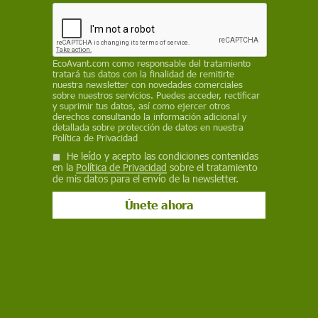
EcoAvant.com
como responsable del tratamiento
tratará tus datos con la finalidad de remitirte
nuestra newsletter con novedades comerciales
sobre nuestros servicios. Puedes acceder, rectificar
y suprimir tus datos, así como ejercer otros
derechos consultando la información adicional y
detallada sobre protección de datos en nuestra
Política de Privacidad
He leído y acepto las condiciones contenidas
en la
Política de Privacidad
sobre el tratamiento
de mis datos para el envío de la newsletter.
Salud
Menos azúcar en los primeros años se
asocia con menor riesgo de demencia
Un estudio con 64.737 personas nacidas alrededor del final del
racionamiento británico vincula una menor exposición al azúcar
durante la gestación y los dos primeros años de vida con hasta
un 23 % menos de riesgo de demencia décadas después