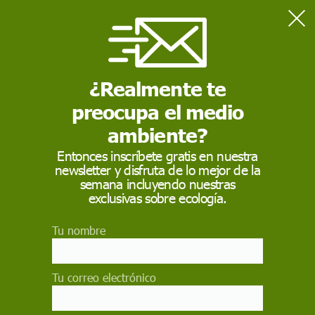
Home
Aves acuáticas
¿Realmente te
AVES ACUÁTICAS
preocupa el medio
Se denomina
aves acuáticas
a
aquellas especies de aves cuyo hábitat se limita
ambiente?
fundamentalmente a las zonas húmedas o a las masas de
agua.​ Aves que habitan en masas de agua dulce o salobre,
Entonces inscríbete gratis en nuestra
incluidas las marismas, las lagunas
newsletter y disfruta de lo mejor de la
semana incluyendo nuestras
exclusivas sobre ecología.
Tu nombre
Tu correo electrónico