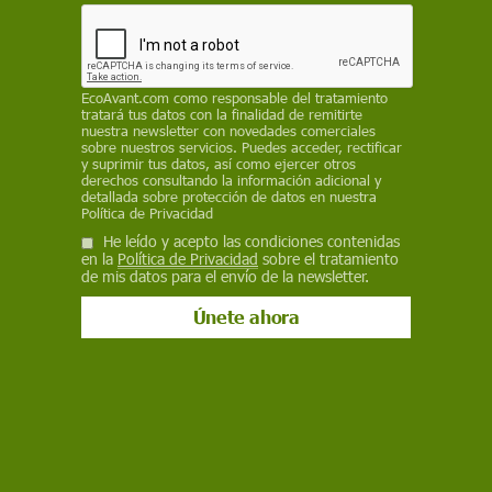
Naturaleza
EcoAvant.com
como responsable del tratamiento
Doñana abre al mundo 50 años de
tratará tus datos con la finalidad de remitirte
nuestra newsletter con novedades comerciales
datos de aves acuáticas en un portal
sobre nuestros servicios. Puedes acceder, rectificar
y suprimir tus datos, así como ejercer otros
web
derechos consultando la información adicional y
detallada sobre protección de datos en nuestra
La ICTS-Doñana lanza una plataforma abierta con medio siglo
Política de Privacidad
de censos en las marismas del Guadalquivir, que permite
He leído y acepto las condiciones contenidas
analizar la evolución de las poblaciones, comparar especies y
en la
Política de Privacidad
sobre el tratamiento
descargar datos clave para investigación, gestión ambiental y
de mis datos para el envío de la newsletter.
divulgación científica