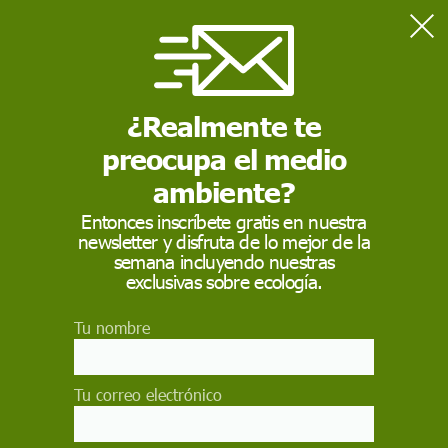
Home
Sostenibilidad
Icebergs en el desierto
¿Realmente te
preocupa el medio
SOSTENIBILIDAD
ambiente?
Icebergs en el desierto
Entonces inscríbete gratis en nuestra
newsletter y disfruta de lo mejor de la
Los Emiratos Árabes Unidos planean arrastrar
semana incluyendo nuestras
bloques de hielo flotantes desde la Antártida
exclusivas sobre ecología.
para proveerse de agua dulce
ROGER FONT
Tu nombre
1 de junio de 2017
Tu correo electrónico
Facebook
X
WhatsApp
Meneame
Seguir en
Bluesky