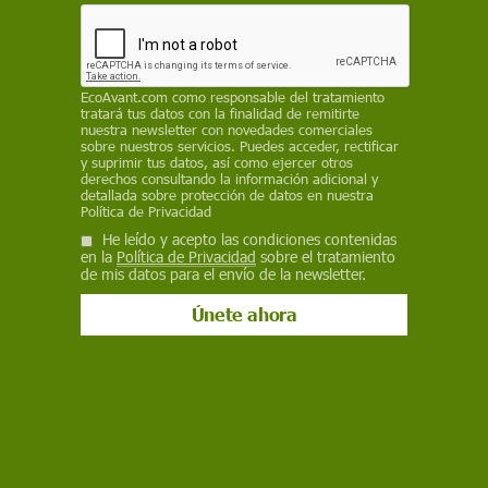
EcoAvant.com
como responsable del tratamiento
tratará tus datos con la finalidad de remitirte
nuestra newsletter con novedades comerciales
sobre nuestros servicios. Puedes acceder, rectificar
y suprimir tus datos, así como ejercer otros
derechos consultando la información adicional y
detallada sobre protección de datos en nuestra
Política de Privacidad
Bloque de hielo flotando a la deriva en las costas de la Antártida / Foto:
He leído y acepto las condiciones contenidas
Robynm
en la
Política de Privacidad
sobre el tratamiento
de mis datos para el envío de la newsletter.
Es la última locura de un mundo sin mesura:
arrastrar icebergs desde la Antártida hasta los
Emiratos Árabes Unidos (EAU) para utilizar el
agua pura y dulce
almacenada durante miles
de años en forma de hielo
para proporcionar
líquido de boca a los habitantes de los
insostenibles proyectos desarrollistas del
desértico petroestado del Golfo Pérsico.