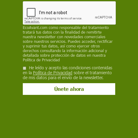
El fuego arrasa más de 101.100 hectáreas en España en
2026, con 22 grandes incendios
¿Cómo reaccionan los animales ante los incendios forestales?
EcoAvant.com
como responsable del tratamiento
tratará tus datos con la finalidad de remitirte
nuestra newsletter con novedades comerciales
sobre nuestros servicios. Puedes acceder, rectificar
y suprimir tus datos, así como ejercer otros
derechos consultando la información adicional y
detallada sobre protección de datos en nuestra
¿Realmente te preocupa el
Política de Privacidad
He leído y acepto las condiciones contenidas
medio ambiente?
en la
Política de Privacidad
sobre el tratamiento
de mis datos para el envío de la newsletter.
Entonces inscríbete gratis en nuestra newsletter y
disfruta de lo mejor de la semana incluyendo
nuestras exclusivas sobre ecología.
Tu nombre
Tu correo electrónico