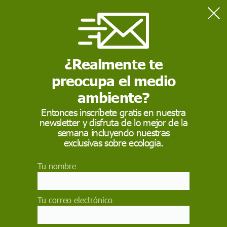
Home
SECCIONES
Documentales
¿Realmente te
DOCUMENTALES
preocupa el medio
Estamos abriendo esta nueva sección. En breve publicaremos
contenidos.
ambiente?
Entonces inscríbete gratis en nuestra
newsletter y disfruta de lo mejor de la
LO MÁS VISTO
semana incluyendo nuestras
exclusivas sobre ecología.
Greenpeace desmonta cinco bulos sobre la gestión y
prevención de incendios forestales
Tu nombre
Los incendios queman ya 172.000 hectáreas en España, más
del triple de la media
Tu correo electrónico
El incendio de Madrid alcanza su momento álgido con más de
45.000 evacuados o confinados