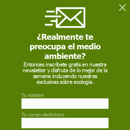
Home
Salud
Así podría influir el consumo de alimentos ultraprocesados en
el comportamiento violento
¿Realmente te
preocupa el medio
SALUD
ambiente?
Así podría influir el
Entonces inscríbete gratis en nuestra
newsletter y disfruta de lo mejor de la
consumo de alimentos
semana incluyendo nuestras
ultraprocesados en el
exclusivas sobre ecología.
comportamiento
Tu nombre
violento
Tu correo electrónico
El intento de explicar las causas de la violencia
suele centrarse en factores sociales, económicos