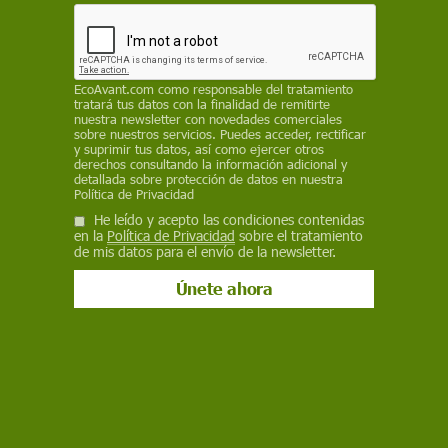
o psicológicos. Pero ¿y si algo tan cotidiano
como la alimentación también influyera en cómo
regulamos nuestro comportamiento?
EcoAvant.com
como responsable del tratamiento
CARMEN MARÍA LEÓN MÁRQUEZ
,
UNIVERSIDAD DE CASTILLA-LA
tratará tus datos con la finalidad de remitirte
MANCHA
/
THE CONVERSATION
nuestra newsletter con novedades comerciales
sobre nuestros servicios. Puedes acceder, rectificar
10 de octubre de 2025
y suprimir tus datos, así como ejercer otros
derechos consultando la información adicional y
detallada sobre protección de datos en nuestra
Facebook
X
WhatsApp
Meneame
Seguir en
Política de Privacidad
Bluesky
He leído y acepto las condiciones contenidas
en la
Política de Privacidad
sobre el tratamiento
de mis datos para el envío de la newsletter.
La creciente presencia de alimentos ultraprocesados en nuestra dieta /