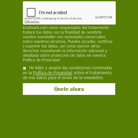
10 años en su país. Después le han seguido
Estados Unidos, Irlanda, Dinamarca, o Países
Bajos. Pero España no se ha librado, y se han
encontrado hasta el momento tres niños con
EcoAvant.com
como responsable del tratamiento
hepatitis aguda severa de origen desconocido,
tratará tus datos con la finalidad de remitirte
nuestra newsletter con novedades comerciales
requiriendo uno de ellos un trasplante de hígado
sobre nuestros servicios. Puedes acceder, rectificar
y suprimir tus datos, así como ejercer otros
REDACCIÓN / EP
derechos consultando la información adicional y
detallada sobre protección de datos en nuestra
Política de Privacidad
21 de abril de 2022
He leído y acepto las condiciones contenidas
en la
Política de Privacidad
sobre el tratamiento
Facebook
X
WhatsApp
Meneame
Seguir en
de mis datos para el envío de la newsletter.
Bluesky