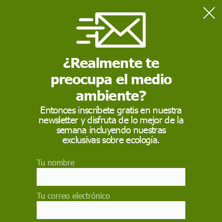
Home
Salud
Estos son los síntomas de la hepatitis en los niños y todo lo que
debes saber sobre esta enfermedad
¿Realmente te
preocupa el medio
SALUD
ambiente?
Estos son los síntomas
Entonces inscríbete gratis en nuestra
newsletter y disfruta de lo mejor de la
de la hepatitis en los
semana incluyendo nuestras
niños y todo lo que
exclusivas sobre ecología.
debes saber sobre
Tu nombre
esta enfermedad
Tu correo electrónico
Empezó Reino Unido con más de 70 casos de
hepatitis aguda detectados en niños menores de