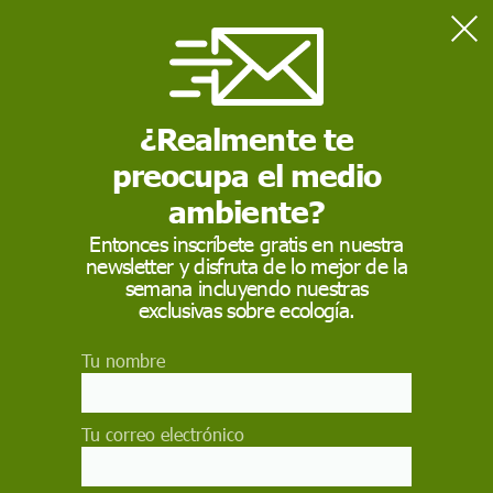
Home
Salud
El ‘Blue Monday’ no existe, pero la tristeza sí (y cumple una
función clave en la infancia)
¿Realmente te
preocupa el medio
SALUD
ambiente?
El ‘Blue Monday’ no
Entonces inscríbete gratis en nuestra
newsletter y disfruta de lo mejor de la
existe, pero la tristeza
semana incluyendo nuestras
sí (y cumple una
exclusivas sobre ecología.
función clave en
Tu nombre
la infancia)
Tu correo electrónico
¿Son realmente más tristes los días de enero? El
'Blue Monday' es un mito sin respaldo científico.