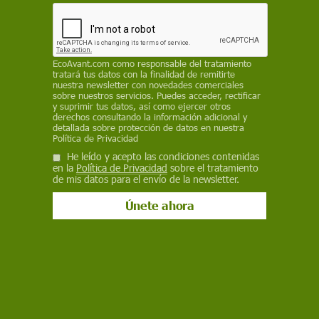
La tristeza es una emoción natural que ayuda a
los niños a desarrollarse y aprender a gestionar
sus sentimientos, lejos de la influencia publicitari
EcoAvant.com
como responsable del tratamiento
THE CONVERSATION
tratará tus datos con la finalidad de remitirte
nuestra newsletter con novedades comerciales
19 de enero de 2026
sobre nuestros servicios. Puedes acceder, rectificar
y suprimir tus datos, así como ejercer otros
derechos consultando la información adicional y
Facebook
X
WhatsApp
Meneame
Seguir en
detallada sobre protección de datos en nuestra
Política de Privacidad
Bluesky
He leído y acepto las condiciones contenidas
en la
Política de Privacidad
sobre el tratamiento
de mis datos para el envío de la newsletter.
El día más triste del año. ‘Blue Monday’ / Foto: PB