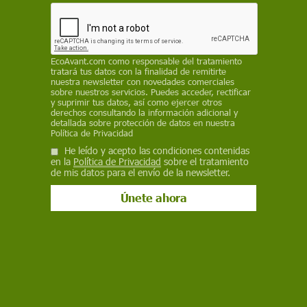
Rioja y su coexistencia con la ganadería
extensiva
REDACCIÓN / ECOLOGISTAS EN ACCIÓN
EcoAvant.com
como responsable del tratamiento
tratará tus datos con la finalidad de remitirte
17 de enero de 2024
nuestra newsletter con novedades comerciales
sobre nuestros servicios. Puedes acceder, rectificar
Facebook
X
WhatsApp
Meneame
Seguir en
y suprimir tus datos, así como ejercer otros
derechos consultando la información adicional y
Bluesky
detallada sobre protección de datos en nuestra
Política de Privacidad
He leído y acepto las condiciones contenidas
en la
Política de Privacidad
sobre el tratamiento
de mis datos para el envío de la newsletter.
El lobo es un depredador clave que desempeña funciones reguladoras
esenciales dentro de los ecosistemas / Foto: PB