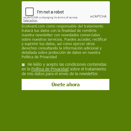
prevenir el riesgo forestal
REDACCIÓN / EP
EcoAvant.com
como responsable del tratamiento
7 de julio de 2026
tratará tus datos con la finalidad de remitirte
nuestra newsletter con novedades comerciales
Facebook
X
WhatsApp
Meneame
Seguir en
sobre nuestros servicios. Puedes acceder, rectificar
y suprimir tus datos, así como ejercer otros
Bluesky
derechos consultando la información adicional y
detallada sobre protección de datos en nuestra
Política de Privacidad
He leído y acepto las condiciones contenidas
en la
Política de Privacidad
sobre el tratamiento
de mis datos para el envío de la newsletter.
El incendio de la Bisbal d’Empordà, en Girona, supera las 2.000
hectáreas quemadas / Foto: EP
Illa ha defendido que la gestión forestal debe