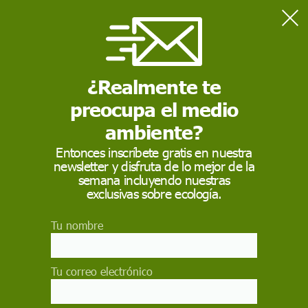
Home
Medio Ambiente
Illa pide un cambio de mentalidad forestal y admite que
Cataluña llega tarde
¿Realmente te
preocupa el medio
MEDIO AMBIENTE
ambiente?
Illa pide un cambio de
Entonces inscríbete gratis en nuestra
newsletter y disfruta de lo mejor de la
mentalidad forestal y
semana incluyendo nuestras
admite que Cataluña
exclusivas sobre ecología.
llega tarde
Tu nombre
El presidente de la Generalitat reclama más
gestión del bosque, con talas, franjas y
Tu correo electrónico
cortafuegos, tras los incendios declarados en
Cataluña, y defiende multiplicar los recursos para