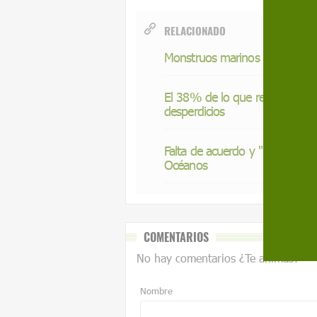
RELACIONADO
Monstruos marinos
El 38% de lo que recogen las 
desperdicios
Falta de acuerdo y "lentitud 
Océanos
COMENTARIOS
No hay comentarios ¿Te animas?
Nombre