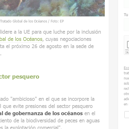
Tu
 Tratado Global de los Océanos / Foto: EP
dere a la UE para que luche por la inclusión
bal de los Océanos
, cuyas negociaciones
sta el próximo 26 de agosto en la sede de
.
Ec
tra
ector pesquero
nue
sob
rec
otr
ado "ambicioso" en el que se incorpore la
adi
en 
l que evite presiones del sector pesquero
ual de gobernanza de los océanos
en el
ciento de la biodiversidad de peces en aguas
s la explotación comercial".