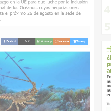
azgo en la UE para que luche por la inclusión
obal de los Océanos, cuyas negociaciones
sta el próximo 26 de agosto en la sede de
.
Facebook
X
WhatsApp
Meneame
Bluesky
¿
p
a
En
nu
me
nu
ec
Tu