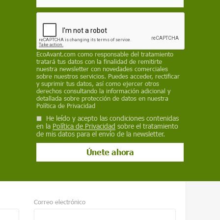
EcoAvant.com
como responsable del tratamiento
tratará tus datos con la finalidad de remitirte
redes de pesca cerca de ciudades son
nuestra newsletter con novedades comerciales
sobre nuestros servicios. Puedes acceder, rectificar
y suprimir tus datos, así como ejercer otros
derechos consultando la información adicional y
detallada sobre protección de datos en nuestra
pasmosa" en la ONU para un Tratado Global de los
Política de Privacidad
He leído y acepto las condiciones contenidas
en la
Política de Privacidad
sobre el tratamiento
de mis datos para el envío de la newsletter.
Correo electrónico