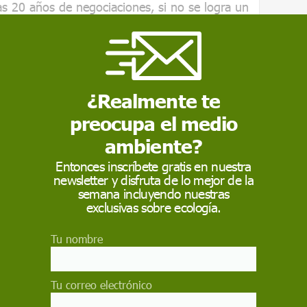
as 20 años de negociaciones, si no se logra un
ará
el objetivo 30x30
, es decir, tener al menos
os para 2030.
argo de estas dos décadas,
más de cien
sificadas en peligro "crítico" de
¿Realmente te
e
la pesca industrial
"ya cubre cerca del
preocupa el medio
céanos
".
ambiente?
 como fuente preferida de Google
Entonces inscríbete gratis en nuestra
newsletter y disfruta de lo mejor de la
 forma gratuita.
semana incluyendo nuestras
ACTIVAR AHORA
exclusivas sobre ecología.
Tu nombre
ANO
SOBREPESCA
GREENPEACE
Tu correo electrónico