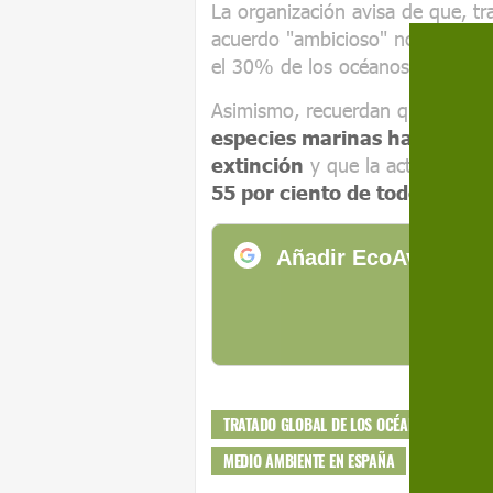
La organización avisa de que, tr
acuerdo "ambicioso" no se logr
el 30% de los océanos protegid
Asimismo, recuerdan que, a lo l
especies marinas han sido cla
extinción
y que la actividad d
55 por ciento de todos los o
Añadir EcoAvant.com
de
TRATADO GLOBAL DE LOS OCÉANOS
OCÉ
MEDIO AMBIENTE EN ESPAÑA