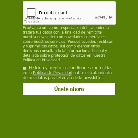
Bluesky
EcoAvant.com
como responsable del tratamiento
tratará tus datos con la finalidad de remitirte
nuestra newsletter con novedades comerciales
sobre nuestros servicios. Puedes acceder, rectificar
y suprimir tus datos, así como ejercer otros
derechos consultando la información adicional y
detallada sobre protección de datos en nuestra
Política de Privacidad
He leído y acepto las condiciones contenidas
en la
Política de Privacidad
sobre el tratamiento
de mis datos para el envío de la newsletter.
Manifestación en Bonn durante la cumbre climática / Foto: Spielvogel
Cuando se trata de suscribir grandes principios
con los que todo el mundo –salvo Donald
Trump– parece estar de acuerdo, como sucedió
en París en 2015, todo resulta más fácil. Pero
cuando se desciende a un terreno más técnico y
hay que hablar de cómo se evaluarán las
emisiones o de
quién va a pagar las