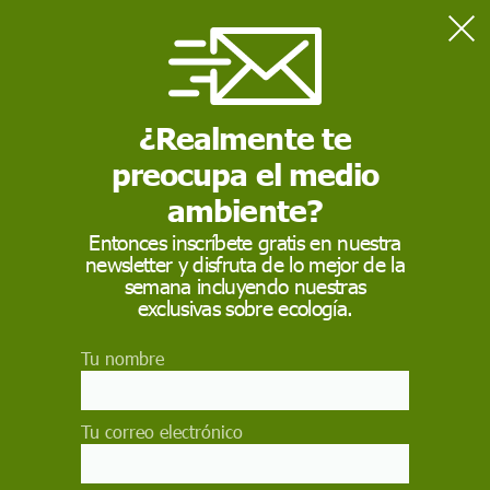
Home
En profundidad
Bonn reabre la brecha entre ricos y pobres
¿Realmente te
preocupa el medio
EN PROFUNDIDAD
ambiente?
Bonn reabre la brecha
Entonces inscríbete gratis en nuestra
entre ricos y pobres
newsletter y disfruta de lo mejor de la
semana incluyendo nuestras
exclusivas sobre ecología.
La COP 23 no logra consensuar las reglas de
evaluación de las emisiones y la financiación de
las medidas para adaptarse al cambio climático
Tu nombre
RAMÓN COSTA
Tu correo electrónico
20 de noviembre de 2017
Facebook
X
WhatsApp
Meneame
Seguir en