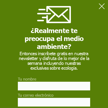
Home
En profundidad
Bioplásticos inteligentes
¿Realmente te
preocupa el medio
EN PROFUNDIDAD
ambiente?
Bioplásticos
Entonces inscríbete gratis en nuestra
inteligentes
newsletter y disfruta de lo mejor de la
semana incluyendo nuestras
exclusivas sobre ecología.
El proyecto europeo Dibbiopack busca desarrollar
envases sostenibles, multifuncionales y de
materias primas ecológicas para la industria
Tu nombre
alimentaria, la farmacéutica y la cosmética
PALOMA DOMÍNGUEZ
Tu correo electrónico
18 de marzo de 2016