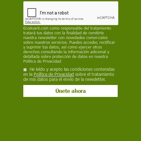
Facebook
X
WhatsApp
Meneame
Seguir en
Bluesky
EcoAvant.com
como responsable del tratamiento
tratará tus datos con la finalidad de remitirte
nuestra newsletter con novedades comerciales
sobre nuestros servicios. Puedes acceder, rectificar
y suprimir tus datos, así como ejercer otros
derechos consultando la información adicional y
detallada sobre protección de datos en nuestra
Política de Privacidad
He leído y acepto las condiciones contenidas
en la
Política de Privacidad
sobre el tratamiento
de mis datos para el envío de la newsletter.
Los innovadores revestimientos aumentan la vida útil del producto
envasado. Bioplásticos / Foto: Aitiip
Embalajes plásticos inteligentes de origen
biológico. Son el objetivo del proyecto europeo
Dibbiopack
, que el pasado 24 de febrero celebró
en Zaragoza su conferencia final. Este acto fue la
culminación de cuatro años de trabajo