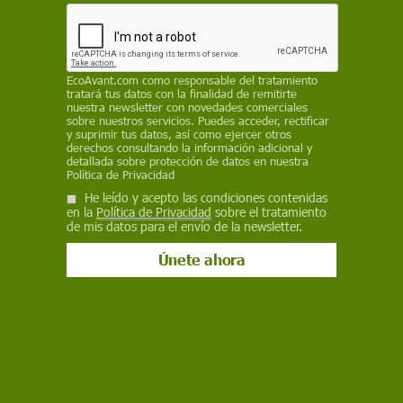
Los afortunados son participantes en el
Programa Emprendeverde de la Fundación
Biodiversidad, que ha contribuido ya a la
creación de más de 2.600 empresas
EcoAvant.com
como responsable del tratamiento
tratará tus datos con la finalidad de remitirte
EP
nuestra newsletter con novedades comerciales
sobre nuestros servicios. Puedes acceder, rectificar
y suprimir tus datos, así como ejercer otros
8 de noviembre de 2018
derechos consultando la información adicional y
detallada sobre protección de datos en nuestra
Facebook
X
WhatsApp
Meneame
Seguir en
Política de Privacidad
Bluesky
He leído y acepto las condiciones contenidas
en la
Política de Privacidad
sobre el tratamiento
de mis datos para el envío de la newsletter.