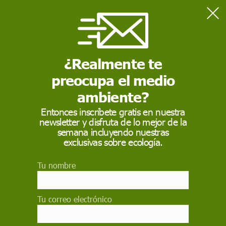
¿Realmente te
Home
Emprende
El Nobel Muhammad Yunus asesorará a 15 emprendedoras y
preocupa el medio
emprendedores 'verdes' españoles
ambiente?
EMPRENDE
Entonces inscríbete gratis en nuestra
newsletter y disfruta de lo mejor de la
El Nobel Muhammad
semana incluyendo nuestras
exclusivas sobre ecología.
Yunus asesorará a 15
emprendedoras y
Tu nombre
emprendedores
Tu correo electrónico
'verdes' españoles