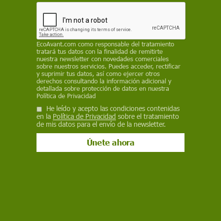
27 de julio de 2020
Facebook
X
WhatsApp
Meneame
Seguir en
EcoAvant.com
como responsable del tratamiento
Bluesky
tratará tus datos con la finalidad de remitirte
nuestra newsletter con novedades comerciales
sobre nuestros servicios. Puedes acceder, rectificar
y suprimir tus datos, así como ejercer otros
derechos consultando la información adicional y
detallada sobre protección de datos en nuestra
Política de Privacidad
He leído y acepto las condiciones contenidas
en la
Política de Privacidad
sobre el tratamiento
de mis datos para el envío de la newsletter.
Peces muertos por el vertido en el río Barbañica en Ourense / Foto: EP
Un vertido detectado en el
río Barbañica
provocó la muerte de 1.900 peces, la mayor
parte
truchas
, han informado fuentes de la
Confederación Hidrográfica Miño-Sil