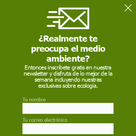
Home
Contaminación
Un vertido provoca la muerte de 1.900 peces en el río
Barbañica en Ourense
¿Realmente te
preocupa el medio
CONTAMINACIÓN
ambiente?
Un vertido provoca la
Entonces inscríbete gratis en nuestra
newsletter y disfruta de lo mejor de la
muerte de 1.900
semana incluyendo nuestras
peces en el río
exclusivas sobre ecología.
Barbañica en Ourense
Tu nombre
Loa Confederación Hidrográfica Miño-Sil (CHMS)
considera este vertido "poco significativo"
Tu correo electrónico
EP