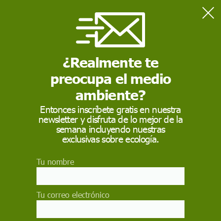
Home
Contaminación
Ecologistas alertan de un vertido de aguas fecales en Gavà
(Barcelona) tras las lluvias del lunes
¿Realmente te
preocupa el medio
CONTAMINACIÓN
ambiente?
Ecologistas alertan de
Entonces inscríbete gratis en nuestra
newsletter y disfruta de lo mejor de la
un vertido de aguas
semana incluyendo nuestras
fecales en Gavà
exclusivas sobre ecología.
(Barcelona) tras las
Tu nombre
lluvias del lunes
Tu correo electrónico
Un importante río de aguas negras y pestilentes
han bajado por la Riera de Parets y se han unido