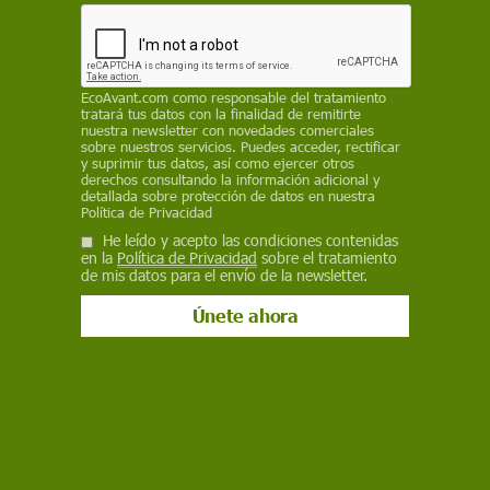
a las aguas pluviales que discurren desde el
macizo del Garraf hacia el mar, causando
"impactos importantes"
REDACCIÓN / ECOLOGISTES EN ACCIÓ
EcoAvant.com
como responsable del tratamiento
tratará tus datos con la finalidad de remitirte
nuestra newsletter con novedades comerciales
2 de mayo de 2024
sobre nuestros servicios. Puedes acceder, rectificar
y suprimir tus datos, así como ejercer otros
derechos consultando la información adicional y
Facebook
X
WhatsApp
Meneame
Seguir en
detallada sobre protección de datos en nuestra
Política de Privacidad
Bluesky
He leído y acepto las condiciones contenidas
en la
Política de Privacidad
sobre el tratamiento
de mis datos para el envío de la newsletter.
Un gran derrame de aguas fecales en Gavà / Foto: Ecologistes en Acció