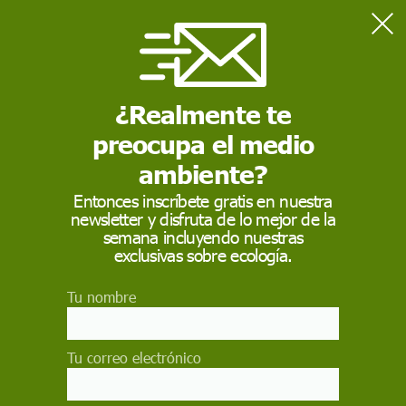
Home
Contaminación
Un centenar de países se compromete a reducir las emisiones
de metano un 30% en 2030
¿Realmente te
preocupa el medio
CONTAMINACIÓN
ambiente?
Un centenar de países
Entonces inscríbete gratis en nuestra
newsletter y disfruta de lo mejor de la
se compromete a
semana incluyendo nuestras
reducir las emisiones
exclusivas sobre ecología.
de metano un 30% en
Tu nombre
2030
Tu correo electrónico
El presidente de Estados Unidos, Joe Biden:
"Hoy cerca de cien países lo están firmando. Eso