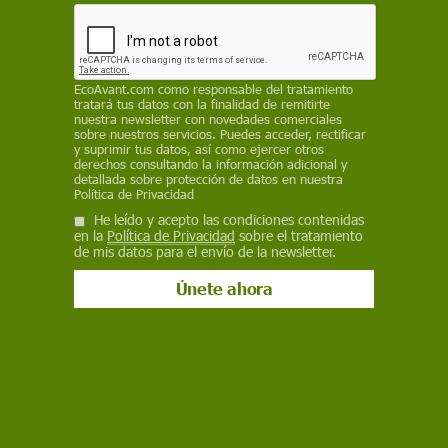
es aproximadamente la mitad de las emisiones
globales de metano. Va a suponer una enorme
diferencia"
EP
EcoAvant.com
como responsable del tratamiento
tratará tus datos con la finalidad de remitirte
nuestra newsletter con novedades comerciales
3 de noviembre de 2021
sobre nuestros servicios. Puedes acceder, rectificar
y suprimir tus datos, así como ejercer otros
derechos consultando la información adicional y
Facebook
X
WhatsApp
Meneame
Seguir en
detallada sobre protección de datos en nuestra
Política de Privacidad
Bluesky
He leído y acepto las condiciones contenidas
en la
Política de Privacidad
sobre el tratamiento
de mis datos para el envío de la newsletter.
Líderes mundiales en la COP26. Reducir las emisiones de metano un
30% en 2030 / Foto: Karwai Tang - EP