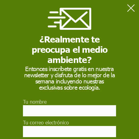
Home
Contaminación
Bruselas prohíbe la venta de coches de gasolina, diésel e
híbridos a partir de 2035
¿Realmente te
preocupa el medio
CONTAMINACIÓN
ambiente?
Bruselas prohíbe la
Entonces inscríbete gratis en nuestra
newsletter y disfruta de lo mejor de la
venta de coches de
semana incluyendo nuestras
gasolina, diésel e
exclusivas sobre ecología.
híbridos a partir de
Tu nombre
2035
Tu correo electrónico
Todos los turismos y furgonetas nuevos que se
comercialicen en la Unión Europea seran "cero