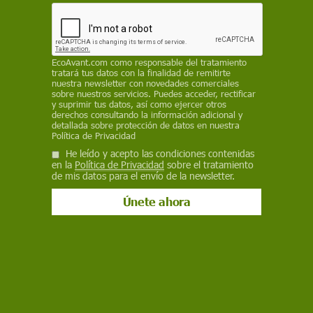
emisiones", lo que en la práctica supondrá la
prohibición los de gasolina, diésel e híbridos
REDACCIÓN / EP
EcoAvant.com
como responsable del tratamiento
tratará tus datos con la finalidad de remitirte
14 de febrero de 2023
nuestra newsletter con novedades comerciales
sobre nuestros servicios. Puedes acceder, rectificar
Facebook
X
WhatsApp
Meneame
Seguir en
y suprimir tus datos, así como ejercer otros
derechos consultando la información adicional y
Bluesky
detallada sobre protección de datos en nuestra
Política de Privacidad
He leído y acepto las condiciones contenidas
en la
Política de Privacidad
sobre el tratamiento
de mis datos para el envío de la newsletter.
Bruselas prohíbe la venda de coches con motores de combustión de
gasolina, diésel e híbridos. / Imágenes: EA - EP