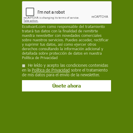
Facebook
X
WhatsApp
Meneame
Seguir en
Bluesky
EcoAvant.com
como responsable del tratamiento
tratará tus datos con la finalidad de remitirte
nuestra newsletter con novedades comerciales
sobre nuestros servicios. Puedes acceder, rectificar
y suprimir tus datos, así como ejercer otros
derechos consultando la información adicional y
detallada sobre protección de datos en nuestra
Política de Privacidad
He leído y acepto las condiciones contenidas
en la
Política de Privacidad
sobre el tratamiento
de mis datos para el envío de la newsletter.
Recreación de telescopio James Webb / Foto: ESA
El telescopio espacial James Webb ha alcanzado
su destino final en el espacio: una órbita en
torno al segundo punto de Lagrange Sol-Tierra,
o L2, a casi 1,5 millones de kilómetros de la
Tierra.