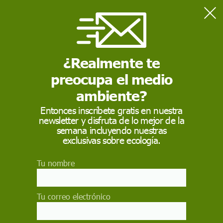
Home
Ciencia
El telescopio James Webb llega a su destino en el espacio
¿Realmente te
preocupa el medio
CIENCIA
ambiente?
El telescopio James
Entonces inscríbete gratis en nuestra
Webb llega a su
newsletter y disfruta de lo mejor de la
semana incluyendo nuestras
destino en el espacio
exclusivas sobre ecología.
Alcanza una órbita en torno al segundo punto de
Tu nombre
Lagrange Sol-Tierra, o L2, a casi 1,5 millones de
kilómetros de la Tierra
Tu correo electrónico
EP
26 de enero de 2022