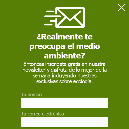
Home
Ciencia
Qué relación existe entre procesamiento sensorial y la obesidad
infantil
¿Realmente te
preocupa el medio
CIENCIA
ambiente?
Qué relación existe
Entonces inscríbete gratis en nuestra
newsletter y disfruta de lo mejor de la
entre procesamiento
semana incluyendo nuestras
sensorial y la obesidad
exclusivas sobre ecología.
infantil
Tu nombre
La calidad de la información que recibe el
cerebro a través de los sistemas sensoriales:
Tu correo electrónico
vista, oído, tacto, gusto y olfato, puede
determinar índice de masa corporal (IMC) en