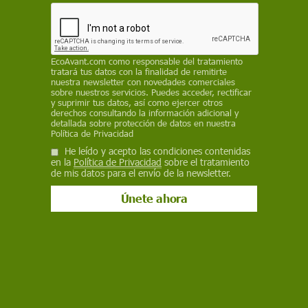
niñas y niños
EP
EcoAvant.com
como responsable del tratamiento
20 de enero de 2021
tratará tus datos con la finalidad de remitirte
nuestra newsletter con novedades comerciales
Facebook
X
WhatsApp
Meneame
Seguir en
sobre nuestros servicios. Puedes acceder, rectificar
y suprimir tus datos, así como ejercer otros
Bluesky
derechos consultando la información adicional y
detallada sobre protección de datos en nuestra
Política de Privacidad
He leído y acepto las condiciones contenidas
en la
Política de Privacidad
sobre el tratamiento
de mis datos para el envío de la newsletter.
Niño frente al televisor con imágenes de comida nada saludable.
Procesamiento sensorial y la obesidad infantil / Foto: EP
Una investigación de la Universidad Miguel