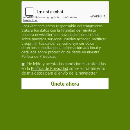
autoadministran productos desarrollados por
ellos mismos como defensa contra el coronavirus
SINC
EcoAvant.com
como responsable del tratamiento
tratará tus datos con la finalidad de remitirte
18 de septiembre de 2020
nuestra newsletter con novedades comerciales
sobre nuestros servicios. Puedes acceder, rectificar
Facebook
X
WhatsApp
Meneame
Seguir en
y suprimir tus datos, así como ejercer otros
derechos consultando la información adicional y
Bluesky
detallada sobre protección de datos en nuestra
Política de Privacidad
He leído y acepto las condiciones contenidas
en la
Política de Privacidad
sobre el tratamiento
de mis datos para el envío de la newsletter.
Covid-19. Preston Estep, científico, experto en genoma humano y
cofundador de RaDVaC / Foto: SINC