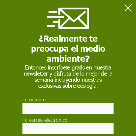
Home
Ciencia
El peligro de los grupos que ensayan en sí mismos vacunas
‘caseras’ contra la covid-19
¿Realmente te
preocupa el medio
CIENCIA
ambiente?
El peligro de los
Entonces inscríbete gratis en nuestra
newsletter y disfruta de lo mejor de la
grupos que ensayan
semana incluyendo nuestras
en sí mismos vacunas
exclusivas sobre ecología.
‘caseras’ contra la
Tu nombre
covid-19
Tu correo electrónico
Varios expertos solicitan que se regule la
actividad de científicos independientes que se