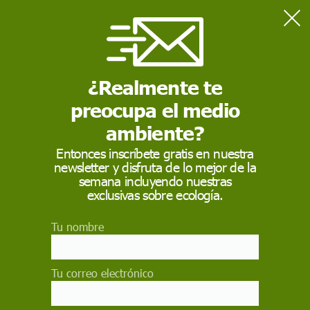
Home
Filosofía
¿Realmente te
FILOSOFÍA
preocupa el medio
Filosofía
, el conjunto de saberes que busca establecer, de
manera racional, los principios más generales que
ambiente?
organizan y orientan el conocimiento de la realidad, así
como el sentido del obrar humano
Entonces inscríbete gratis en nuestra
newsletter y disfruta de lo mejor de la
semana incluyendo nuestras
exclusivas sobre ecología.
Tu nombre
Tu correo electrónico