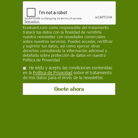
Actualidad
Jürgen Habermas: un pensador de
EcoAvant.com
como responsable del tratamiento
la democracia
tratará tus datos con la finalidad de remitirte
nuestra newsletter con novedades comerciales
sobre nuestros servicios. Puedes acceder, rectificar
La muerte de Jürgen Habermas, uno de los filósofos más
y suprimir tus datos, así como ejercer otros
influyentes del último siglo, cierra una trayectoria intelectual de
derechos consultando la información adicional y
más de siete décadas dedicada a pensar la democracia, la
detallada sobre protección de datos en nuestra
Política de Privacidad
esfera pública y la razón crítica, con una obra traducida a
decenas de idiomas y de enorme impacto global
He leído y acepto las condiciones contenidas
en la
Política de Privacidad
sobre el tratamiento
de mis datos para el envío de la newsletter.