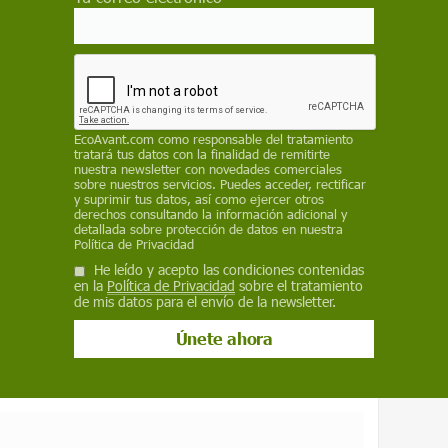
eldad animal que siempre denunciamos, no
 estas atenciones sanitarias, totalmente
onsabilidad de los ayuntamientos, las
e las comunidades autónomas que fomentan
con fondos públicos de los que nadie habla
ue supuestamente genera el mundo del toro",
EcoAvant.com
como responsable del tratamiento
tratará tus datos con la finalidad de remitirte
nuestra newsletter con novedades comerciales
sobre nuestros servicios. Puedes acceder, rectificar
y suprimir tus datos, así como ejercer otros
 como fuente preferida de Google
derechos consultando la información adicional y
detallada sobre protección de datos en nuestra
 forma gratuita.
Política de Privacidad
He leído y acepto las condiciones contenidas
ACTIVAR AHORA
en la
Política de Privacidad
sobre el tratamiento
de mis datos para el envío de la newsletter.
ALES
MALTRATO ANIMAL
MEDIO AMBIENTE EN ESPAÑA