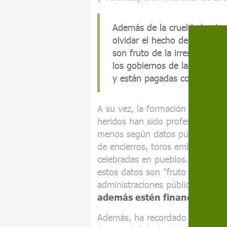
Además de la crueldad anim
olvidar el hecho de que estas
son fruto de la irresponsabi
los gobiernos de las comun
y están pagadas con fondos
A su vez, la formación también 
heridos han sido profesionales t
menos según datos públicos. El 
de encierros, toros embolados, 
celebradas en pueblos. El presi
estos datos son "fruto de la irres
administraciones públicas". En s
además estén financiados co
Además, ha recordado que la ate