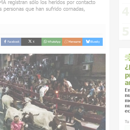
 registran sólo los heridos por contacto
las personas que han sufrido cornadas,
Facebook
X
WhatsApp
Meneame
Bluesky
¿
p
a
En
nu
me
nu
ec
Tu