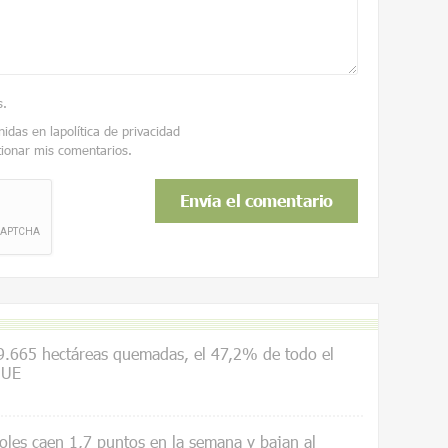
s
.
nidas en la
política de privacidad
tionar mis comentarios.
.665 hectáreas quemadas, el 47,2% de todo el
 UE
les caen 1,7 puntos en la semana y bajan al