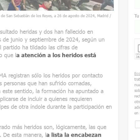
Tu
as de San Sebastián de los Reyes, a 26 de agosto de 2024, Madrid /
sultado heridas y dos han fallecido en
es de junio y septiembre de 2024, según un
partido ha tildado las cifras de
o que l
a atención a los heridos está
Ec
 registran sólo los heridos por contacto
tra
las personas que han sufrido cornadas,
nue
 este sentido, la formación ha apuntado a
sob
rec
iplicarse de incluir a quienes requieren
otr
pes de otra índole durante la participación en
adi
en 
rado más heridos son, lógicamente, las que
. De esta manera, l
a lista la encabezan