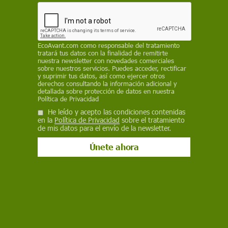
provocando nuevos desplazamientos y amenaza
con causar conflictos entre comunidades;
250.000 personas murieron de hambre en 2011
en Somalia
EcoAvant.com
como responsable del tratamiento
tratará tus datos con la finalidad de remitirte
EP
nuestra newsletter con novedades comerciales
sobre nuestros servicios. Puedes acceder, rectificar
y suprimir tus datos, así como ejercer otros
9 de febrero de 2022
derechos consultando la información adicional y
detallada sobre protección de datos en nuestra
Facebook
X
WhatsApp
Meneame
Seguir en
Política de Privacidad
He leído y acepto las condiciones contenidas
Bluesky
en la
Política de Privacidad
sobre el tratamiento
de mis datos para el envío de la newsletter.