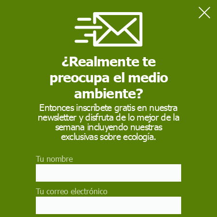
Home
Actualidad
La sequía en el Cuerno de África amenaza con llevar a un
hambre límite a 13 millones de personas
¿Realmente te
preocupa el medio
ACTUALIDAD
ambiente?
La sequía en el Cuerno
Entonces inscríbete gratis en nuestra
newsletter y disfruta de lo mejor de la
de África amenaza con
semana incluyendo nuestras
llevar a un hambre
exclusivas sobre ecología.
límite a 13 millones de
Tu nombre
personas
Tu correo electrónico
La falta de agua y de pasto, que previsiblemente
empeorará en estos próximos meses, ya está