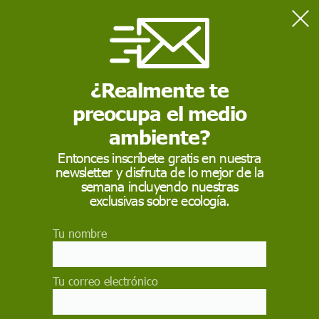
Home
Actualidad
La ONU avisa de posibles crímenes de guerra en Ucrania por los
ataques "indiscriminados" de Rusia
¿Realmente te
preocupa el medio
ACTUALIDAD
ambiente?
La ONU avisa de
Entonces inscríbete gratis en nuestra
newsletter y disfruta de lo mejor de la
posibles crímenes de
semana incluyendo nuestras
guerra en Ucrania por
exclusivas sobre ecología.
los ataques
Tu nombre
"indiscriminados" de
Rusia
Tu correo electrónico