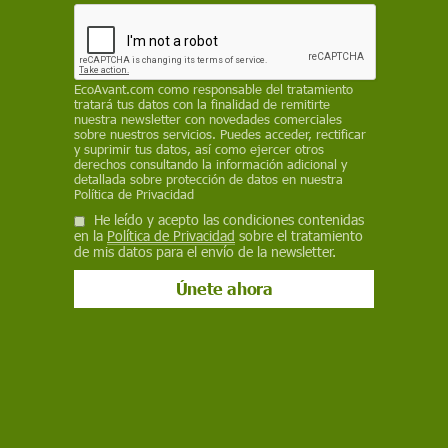
Además de la explosión de una munición de
racimo en un hospital de Vuhledar, Naciones
Unidas también sospecha del uso de este tipo de
armamento en varias zonas de Járkov, donde al
EcoAvant.com
como responsable del tratamiento
menos nueve civiles habrían perdido la vida
tratará tus datos con la finalidad de remitirte
nuestra newsletter con novedades comerciales
REDACCIÓN / EP
sobre nuestros servicios. Puedes acceder, rectificar
y suprimir tus datos, así como ejercer otros
derechos consultando la información adicional y
11 de marzo de 2022
detallada sobre protección de datos en nuestra
Política de Privacidad
Facebook
X
WhatsApp
Meneame
Seguir en
He leído y acepto las condiciones contenidas
Bluesky
en la
Política de Privacidad
sobre el tratamiento
de mis datos para el envío de la newsletter.